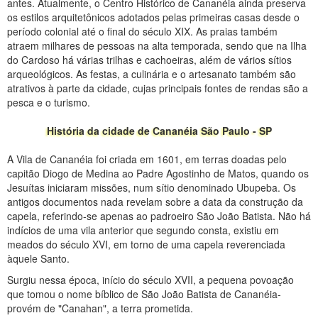
antes. Atualmente, o Centro Histórico de Cananéia ainda preserva
os estilos arquitetônicos adotados pelas primeiras casas desde o
período colonial até o final do século XIX. As praias também
atraem milhares de pessoas na alta temporada, sendo que na Ilha
do Cardoso há várias trilhas e cachoeiras, além de vários sítios
arqueológicos. As festas, a culinária e o artesanato também são
atrativos à parte da cidade, cujas principais fontes de rendas são a
pesca e o turismo.
História da cidade de Cananéia São Paulo - SP
A Vila de Cananéia foi criada em 1601, em terras doadas pelo
capitão Diogo de Medina ao Padre Agostinho de Matos, quando os
Jesuítas iniciaram missões, num sítio denominado Ubupeba. Os
antigos documentos nada revelam sobre a data da construção da
capela, referindo-se apenas ao padroeiro São João Batista. Não há
indícios de uma vila anterior que segundo consta, existiu em
meados do século XVI, em torno de uma capela reverenciada
àquele Santo.
Surgiu nessa época, início do século XVII, a pequena povoação
que tomou o nome bíblico de São João Batista de Cananéia-
provém de "Canahan", a terra prometida.