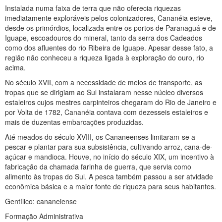
Instalada numa faixa de terra que não oferecia riquezas
imediatamente exploráveis pelos colonizadores, Cananéia esteve,
desde os primórdios, localizada entre os portos de Paranaguá e de
Iguape, escoadouros do mineral, tanto da serra dos Cadeados
como dos afluentes do rio Ribeira de Iguape. Apesar desse fato, a
região não conheceu a riqueza ligada à exploração do ouro, rio
acima.
No século XVII, com a necessidade de meios de transporte, as
tropas que se dirigiam ao Sul instalaram nesse núcleo diversos
estaleiros cujos mestres carpinteiros chegaram do Rio de Janeiro e
por Volta de 1782, Cananéia contava com dezesseis estaleiros e
mais de duzentas embarcações produzidas.
Até meados do século XVIII, os Cananeenses limitaram-se a
pescar e plantar para sua subsistência, cultivando arroz, cana-de-
açúcar e mandioca. Houve, no início do século XIX, um incentivo à
fabricação da chamada farinha de guerra, que servia como
alimento às tropas do Sul. A pesca também passou a ser atvidade
econômica básica e a maior fonte de riqueza para seus habitantes.
Gentílico: cananeiense
Formação Administrativa