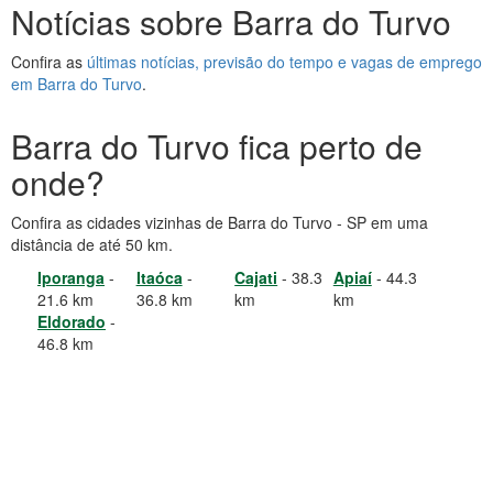
Notícias sobre Barra do Turvo
Confira as
últimas notícias, previsão do tempo e vagas de emprego
em Barra do Turvo
.
Barra do Turvo fica perto de
onde?
Confira as cidades vizinhas de Barra do Turvo - SP em uma
distância de até 50 km.
Iporanga
-
Itaóca
-
Cajati
- 38.3
Apiaí
- 44.3
21.6 km
36.8 km
km
km
Eldorado
-
46.8 km