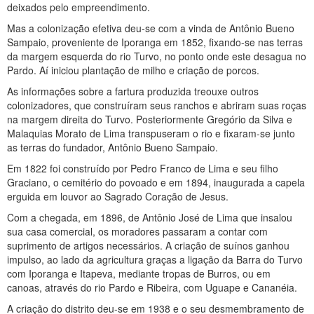
deixados pelo empreendimento.
Mas a colonização efetiva deu-se com a vinda de Antônio Bueno
Sampaio, proveniente de Iporanga em 1852, fixando-se nas terras
da margem esquerda do rio Turvo, no ponto onde este desagua no
Pardo. Aí iniciou plantação de milho e criação de porcos.
As informações sobre a fartura produzida treouxe outros
colonizadores, que construíram seus ranchos e abriram suas roças
na margem direita do Turvo. Posteriormente Gregório da Silva e
Malaquias Morato de Lima transpuseram o rio e fixaram-se junto
as terras do fundador, Antônio Bueno Sampaio.
Em 1822 foi construído por Pedro Franco de Lima e seu filho
Graciano, o cemitério do povoado e em 1894, inaugurada a capela
erguida em louvor ao Sagrado Coração de Jesus.
Com a chegada, em 1896, de Antônio José de Lima que insalou
sua casa comercial, os moradores passaram a contar com
suprimento de artigos necessários. A criação de suínos ganhou
impulso, ao lado da agricultura graças a ligação da Barra do Turvo
com Iporanga e Itapeva, mediante tropas de Burros, ou em
canoas, através do rio Pardo e Ribeira, com Uguape e Cananéia.
A criação do distrito deu-se em 1938 e o seu desmembramento de