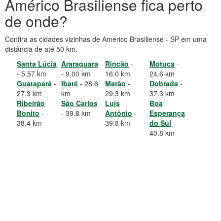
Américo Brasiliense fica perto
de onde?
Confira as cidades vizinhas de Américo Brasiliense - SP em uma
distância de até 50 km.
Santa Lúcia
Araraquara
Rincão
-
Motuca
-
- 5.57 km
- 9.00 km
16.0 km
24.6 km
Guatapará
-
Ibaté
- 28.6
Matão
-
Dobrada
-
27.3 km
km
29.3 km
37.3 km
Ribeirão
São Carlos
Luís
Boa
Bonito
-
- 39.8 km
Antônio
-
Esperança
38.4 km
39.8 km
do Sul
-
40.8 km