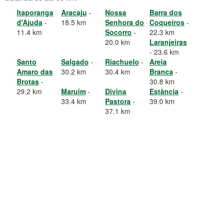
Itaporanga
Aracaju
-
Nossa
Barra dos
d'Ajuda
-
18.5 km
Senhora do
Coqueiros
-
11.4 km
Socorro
-
22.3 km
20.0 km
Laranjeiras
- 23.6 km
Santo
Salgado
-
Riachuelo
-
Areia
Amaro das
30.2 km
30.4 km
Branca
-
Brotas
-
30.8 km
29.2 km
Maruim
-
Divina
Estância
-
33.4 km
Pastora
-
39.0 km
37.1 km