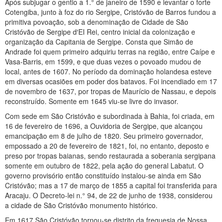
Após subjugar o gentio a 1.° de janeiro de 1590 e levantar o forte
Cotengiba, junto à foz do rio Sergipe, Cristóvão de Barros fundou a
primitiva povoação, sob a denominação de Cidade de São
Cristóvão de Sergipe d′EI Rei, centro inicial da colonização e
organização da Capitania de Sergipe. Consta que Simão de
Andrade foi quem primeiro adquiriu terras na região, entre Caípe e
Vasa-Barris, em 1599, e que duas vezes o povoado mudou de
local, antes de 1607. No período da dominação holandesa esteve
em diversas ocasiões em poder dos batavos. Foi incendiado em 17
de novembro de 1637, por tropas de Maurício de Nassau, e depois
reconstruído. Somente em 1645 viu-se livre do invasor.
Com sede em São Cristóvão e subordinada à Bahia, foi criada, em
16 de fevereiro de 1696, a Ouvidoria de Sergipe, que alcançou
emancipação em 8 de julho de 1820. Seu primeiro governador,
empossado a 20 de fevereiro de 1821, foi, no entanto, deposto e
preso por tropas baianas, sendo restaurada a soberania sergipana
somente em outubro de 1822, pela ação do general Labatut. O
governo provisório então constituído instalou-se ainda em São
Cristóvão; mas a 17 de março de 1855 a capital foi transferida para
Aracaju. O Decreto-lei n.° 94, de 22 de junho de 1938, considerou
a cidade de São Cristóvão monumento histórico.
Em 1617 São Cristóvão tornou-se distrito da freguesia de Nossa