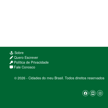
Sobre
Quero Escrever
Política de Privacidade
Fale Conosco
© 2026 - Cidades do meu Brasil. Todos direitos reservados
Usamos cookies para melhorar sua experiência
de navegação. Ao continuar, você concorda com
nossa
política de privacidade
ENTENDI