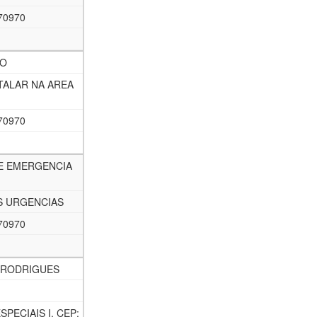
70970
CO
TALAR NA AREA
70970
E EMERGENCIA
S URGENCIAS
70970
A RODRIGUES
SPECIAIS I, CEP: