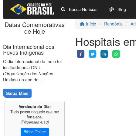
Busca Notícias
Blog
Datas Comemorativas
Início
Rondônia
Ar
de Hoje
Hospitais e
Dia Internacional dos
Povos Indígenas
O dia internacional do índio foi
instituído pela ONU
(Organização das Nações
Unidas) no ano de...
Saiba Mais
Versículo do Dia:
Tudo posso naquele que me
fortalece.
(Filipenses 4:13)
Bíblia Online