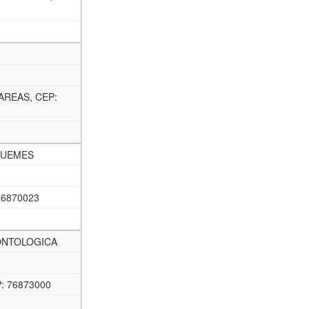
AREAS, CEP:
QUEMES
76870023
ONTOLOGICA
: 76873000