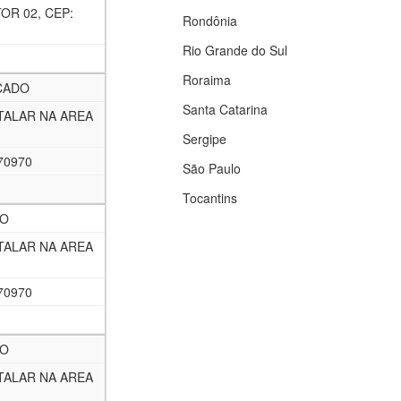
OR 02, CEP:
Rondônia
Rio Grande do Sul
Roraima
CADO
Santa Catarina
TALAR NA AREA
Sergipe
70970
São Paulo
Tocantins
CO
TALAR NA AREA
70970
CO
TALAR NA AREA