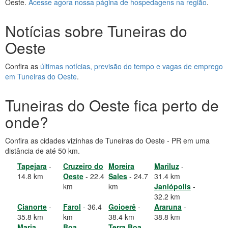
Oeste.
Acesse agora nossa página de hospedagens na região
.
Notícias sobre Tuneiras do
Oeste
Confira as
últimas notícias, previsão do tempo e vagas de emprego
em Tuneiras do Oeste
.
Tuneiras do Oeste fica perto de
onde?
Confira as cidades vizinhas de Tuneiras do Oeste - PR em uma
distância de até 50 km.
Tapejara
-
Cruzeiro do
Moreira
Mariluz
-
14.8 km
Oeste
- 22.4
Sales
- 24.7
31.4 km
km
km
Janiópolis
-
32.2 km
Cianorte
-
Farol
- 36.4
Goioerê
-
Araruna
-
35.8 km
km
38.4 km
38.8 km
Maria
Boa
Terra Boa
-