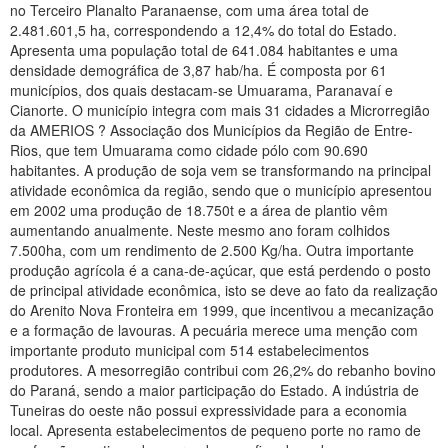
no Terceiro Planalto Paranaense, com uma área total de
2.481.601,5 ha, correspondendo a 12,4% do total do Estado.
Apresenta uma população total de 641.084 habitantes e uma
densidade demográfica de 3,87 hab/ha. É composta por 61
municípios, dos quais destacam-se Umuarama, Paranavaí e
Cianorte. O município integra com mais 31 cidades a Microrregião
da AMERIOS ? Associação dos Municípios da Região de Entre-
Rios, que tem Umuarama como cidade pólo com 90.690
habitantes. A produção de soja vem se transformando na principal
atividade econômica da região, sendo que o município apresentou
em 2002 uma produção de 18.750t e a área de plantio vêm
aumentando anualmente. Neste mesmo ano foram colhidos
7.500ha, com um rendimento de 2.500 Kg/ha. Outra importante
produção agrícola é a cana-de-açúcar, que está perdendo o posto
de principal atividade econômica, isto se deve ao fato da realização
do Arenito Nova Fronteira em 1999, que incentivou a mecanização
e a formação de lavouras. A pecuária merece uma menção com
importante produto municipal com 514 estabelecimentos
produtores. A mesorregião contribui com 26,2% do rebanho bovino
do Paraná, sendo a maior participação do Estado. A indústria de
Tuneiras do oeste não possui expressividade para a economia
local. Apresenta estabelecimentos de pequeno porte no ramo de