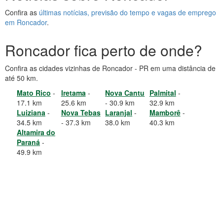
Confira as
últimas notícias, previsão do tempo e vagas de emprego
em Roncador
.
Roncador fica perto de onde?
Confira as cidades vizinhas de Roncador - PR em uma distância de
até 50 km.
Mato Rico
-
Iretama
-
Nova Cantu
Palmital
-
17.1 km
25.6 km
- 30.9 km
32.9 km
Luiziana
-
Nova Tebas
Laranjal
-
Mamborê
-
34.5 km
- 37.3 km
38.0 km
40.3 km
Altamira do
Paraná
-
49.9 km