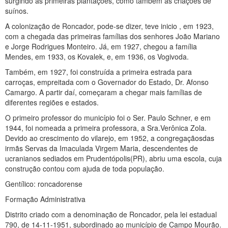
surgindo as primeiras plantações, como também as criações de
suínos.
A colonização de Roncador, pode-se dizer, teve inicio , em 1923,
com a chegada das primeiras famílias dos senhores João Mariano
e Jorge Rodrigues Monteiro. Já, em 1927, chegou a família
Mendes, em 1933, os Kovalek, e, em 1936, os Vogivoda.
Também, em 1927, foi construída a primeira estrada para
carroças, empreitada com o Governador do Estado, Dr. Afonso
Camargo. A partir daí, começaram a chegar mais famílias de
diferentes regiões e estados.
O primeiro professor do município foi o Ser. Paulo Schner, e em
1944, foi nomeada a primeira professora, a Sra.Verônica Zola.
Devido ao crescimento do vilarejo, em 1952, a congregaçãosdas
irmãs Servas da Imaculada Virgem Maria, descendentes de
ucranianos sediados em Prudentópolis(PR), abriu uma escola, cuja
construção contou com ajuda de toda população.
Gentílico: roncadorense
Formação Administrativa
Distrito criado com a denominação de Roncador, pela lei estadual
790, de 14-11-1951, subordinado ao município de Campo Mourão.