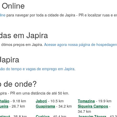
 Online
line
para navegar por toda a cidade de Japira - PR e localizar ruas e 
das em Japira
 ótimos preços em Japira.
Acesse agora nossa página de hospedagen
Japira
visão do tempo e vagas de emprego em Japira
.
to de onde?
apira - PR em uma distância de até 50 km.
halão
- 9.18 km
Jaboti
- 10.5 km
Tomazina
- 19.9 km
ueira
- 26.7 km
Guapirama
- 34.2 km
Siqueira Campos
-
34.7 km
tiguá
- 35.8 km
Curiúva
- 40.4 km
Joaquim Távora
- 42.