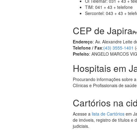
Oi Telemar: 031 + 43 + tel
TIM: 041 + 43 + telefone
Sercontel: 043 + 43 + tele
CEP de Japira
Pr
Endereço
: Av. Alexandre Leite 
Telefone / Fax
:
(43) 3555-1401
(
Prefeito
: ANGELO MARCOS VIG
Hospitais em Ja
Procurando informações sobre a
Clínicas e Profissionais de saúde
Cartórios na ci
Acesse a
lista de Cartórios
em Jap
de imóveis, registro de títulos e
judiciais.