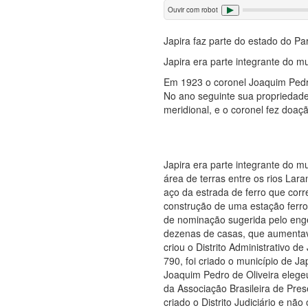
Ouvir com robot
Japira faz parte do estado do Pa
Japira era parte integrante do m
Em 1923 o coronel Joaquim Pedro 
No ano seguinte sua propriedade r
meridional, e o coronel fez doaç
Japira era parte integrante do 
área de terras entre os rios Lara
aço da estrada de ferro que corr
construção de uma estação ferrov
de nominação sugerida pelo enge
dezenas de casas, que aumentav
criou o Distrito Administrativo 
790, foi criado o município de J
Joaquim Pedro de Oliveira elege
da Associação Brasileira de Pres
criado o Distrito Judiciário e não