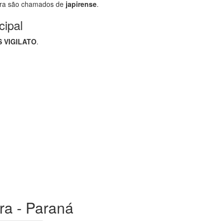
ira são chamados de
japirense
.
cipal
 VIGILATO
.
ira - Paraná