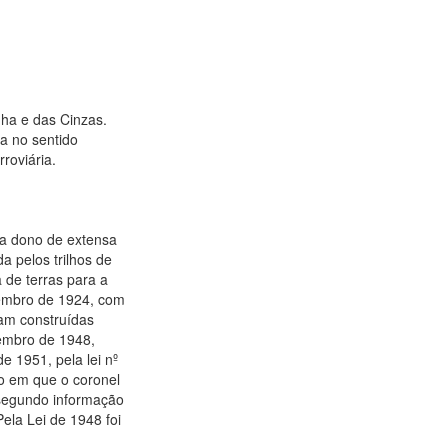
nha e das Cinzas.
ia no sentido
roviária.
ra dono de extensa
a pelos trilhos de
 de terras para a
ovembro de 1924, com
ram construídas
tembro de 1948,
e 1951, pela lei nº
ão em que o coronel
 segundo informação
Pela Lei de 1948 foi