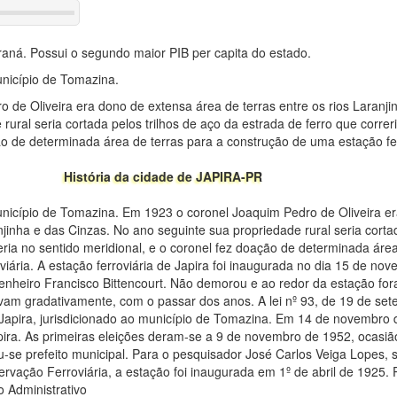
raná. Possui o segundo maior PIB per capita do estado.
unicípio de Tomazina.
de Oliveira era dono de extensa área de terras entre os rios Laranji
ural seria cortada pelos trilhos de aço da estrada de ferro que correr
ão de determinada área de terras para a construção de uma estação fer
História da cidade de JAPIRA-PR
município de Tomazina. Em 1923 o coronel Joaquim Pedro de Oliveira e
njinha e das Cinzas. No ano seguinte sua propriedade rural seria cortad
eria no sentido meridional, e o coronel fez doação de determinada área
iária. A estação ferroviária de Japira foi inaugurada no dia 15 de n
nheiro Francisco Bittencourt. Não demorou e ao redor da estação fo
am gradativamente, com o passar dos anos. A lei nº 93, de 19 de se
de Japira, jurisdicionado ao município de Tomazina. Em 14 de novembro d
apira. As primeiras eleições deram-se a 9 de novembro de 1952, ocasi
u-se prefeito municipal. Para o pesquisador José Carlos Veiga Lopes,
ervação Ferroviária, a estação foi inaugurada em 1º de abril de 1925. 
 o Administrativo