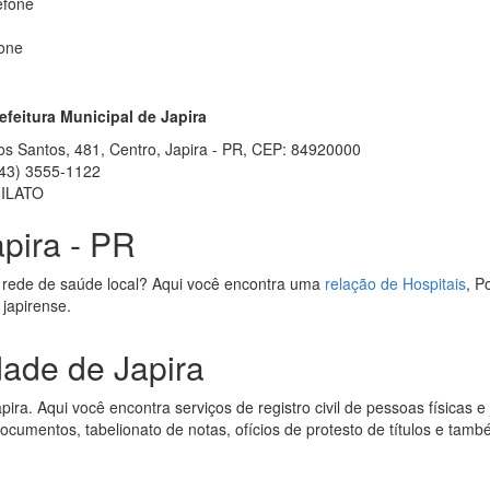
efone
fone
efeitura Municipal de Japira
dos Santos, 481, Centro, Japira - PR, CEP: 84920000
43) 3555-1122
ILATO
pira - PR
 rede de saúde local? Aqui você encontra uma
relação de Hospitais
, P
 japirense.
dade de Japira
ira. Aqui você encontra serviços de registro civil de pessoas físicas e j
 documentos, tabelionato de notas, ofícios de protesto de títulos e tamb