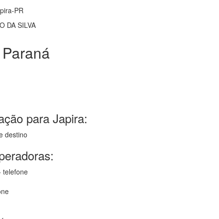
apira-PR
IO DA SILVA
 Paraná
ação para Japira:
e destino
operadoras:
 telefone
one