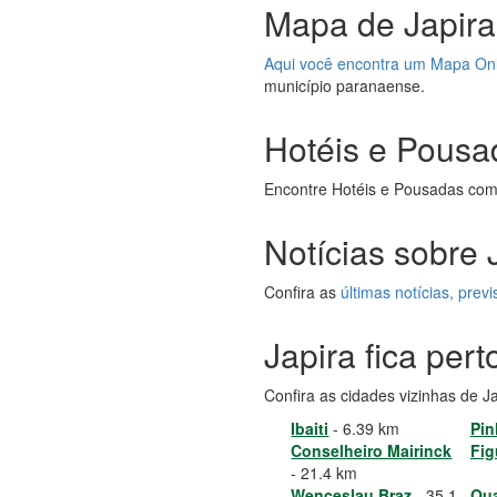
Mapa de Japira
Aqui você encontra um Mapa On
município paranaense.
Hotéis e Pousa
Encontre Hotéis e Pousadas com
Notícias sobre 
Confira as
últimas notícias, pre
Japira fica per
Confira as cidades vizinhas de J
Ibaiti
- 6.39 km
Pin
Conselheiro Mairinck
Fig
- 21.4 km
Wenceslau Braz
- 35.1
Qua