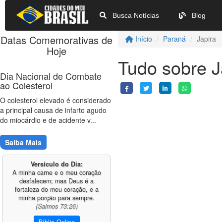
Busca Notícias
Blog
Datas Comemorativas de
Início
Paraná
Japira
Hoje
Tudo sobre J
Dia Nacional de Combate
ao Colesterol
O colesterol elevado é considerado
a principal causa de infarto agudo
do miocárdio e de acidente v...
Saiba Mais
Versículo do Dia:
A minha carne e o meu coração
desfalecem; mas Deus é a
fortaleza do meu coração, e a
minha porção para sempre.
(Salmos 73:26)