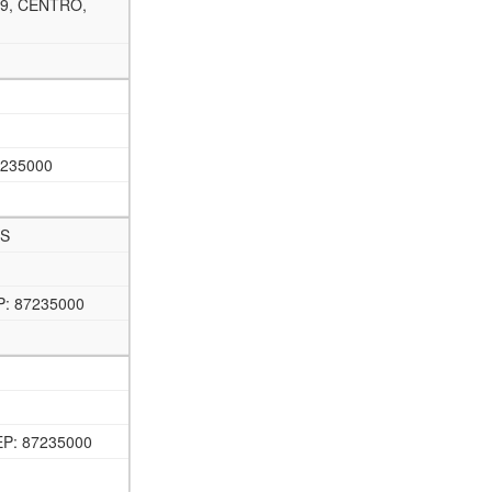
9, CENTRO,
7235000
IS
: 87235000
P: 87235000