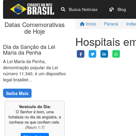
Busca Notícias
Blog
Datas Comemorativas
Início
Paraná
India
de Hoje
Hospitais em
Dia da Sanção da Lei
Maria da Penha
A Lei Maria da Penha,
denominação popular da Lei
número 11.340, é um dispositivo
legal brasileir...
Saiba Mais
Versículo do Dia:
O Senhor é bom, uma
fortaleza no dia da angústia, e
conhece os que confiam nele.
(Naum 1:7)