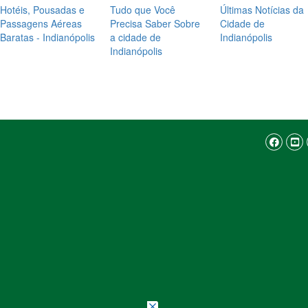
Hotéis, Pousadas e
Tudo que Você
Últimas Notícias da
Passagens Aéreas
Precisa Saber Sobre
Cidade de
Baratas - Indianópolis
a cidade de
Indianópolis
Indianópolis
ção. Ao continuar, você concorda com nossa
política de privac