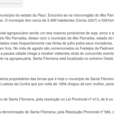
unicípio do estado do Piauí. Encontra-se na microrregião do Alto Par
e. O município tem cerca de 5.999 habitantes (Censo 2007) e 5391km
ncial agropecuário sendo um dos maiores produtores de soja, arroz e 
elo Rio Parnaíba, divisor com o município de Alto Parnaíba, estado d
rutados mais frequentemente nas férias de julho pelos seus moradores,
m fora. No mês de agosto são comemorados os Festejos da Padroeir
pacata cidade chega a receber visitantes atrás do concorrido evento 
te na agropecuária. Santa Filomena está localizada no extremo Oeste 
eiros proprietários das terras que é hoje o município de Santa Filom
é Lustosa da Cunha que por volta de 1858 chegou ali com mulher, pare
o de Santa Filomena, pela resolução ou Lei Provincial nº 413, de 8 ou 
 a denominação de Santa Filomena, pela Resolução Provincial nº 586, 