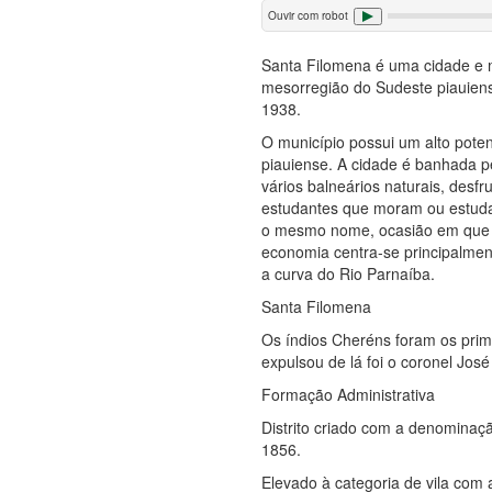
Ouvir com robot
Santa Filomena é uma cidade e m
mesorregião do Sudeste piauiens
1938.
O município possui um alto pote
piauiense. A cidade é banhada p
vários balneários naturais, desf
estudantes que moram ou estuda
o mesmo nome, ocasião em que a 
economia centra-se principalmen
a curva do Rio Parnaíba.
Santa Filomena
Os índios Cheréns foram os prim
expulsou de lá foi o coronel Jos
Formação Administrativa
Distrito criado com a denominaçã
1856.
Elevado à categoria de vila com