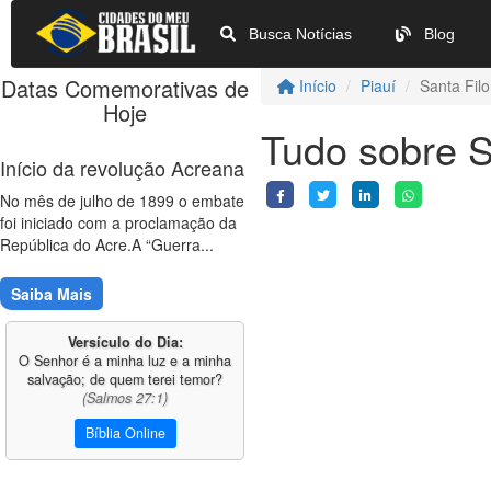
Busca Notícias
Blog
Datas Comemorativas de
Início
Piauí
Santa Fil
Hoje
Tudo sobre S
Início da revolução Acreana
No mês de julho de 1899 o embate
foi iniciado com a proclamação da
República do Acre.A “Guerra...
Saiba Mais
Versículo do Dia:
O Senhor é a minha luz e a minha
salvação; de quem terei temor?
(Salmos 27:1)
Bíblia Online