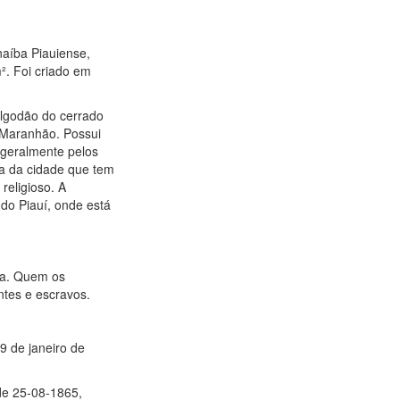
naíba Piauiense,
². Foi criado em
algodão do cerrado
o Maranhão. Possui
 geralmente pelos
a da cidade que tem
religioso. A
do Piauí, onde está
ena. Quem os
ntes e escravos.
9 de janeiro de
de 25-08-1865,