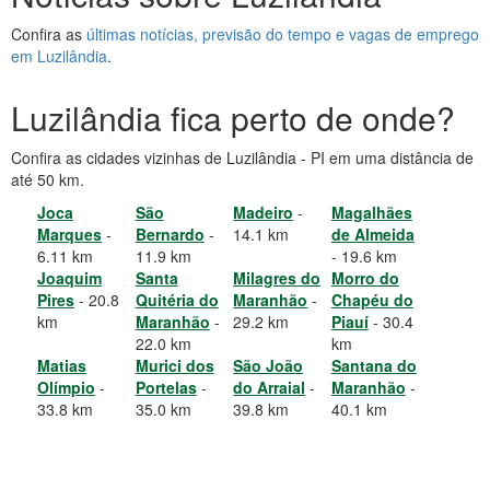
Confira as
últimas notícias, previsão do tempo e vagas de emprego
em Luzilândia
.
Luzilândia fica perto de onde?
Confira as cidades vizinhas de Luzilândia - PI em uma distância de
até 50 km.
Joca
São
Madeiro
-
Magalhães
Marques
-
Bernardo
-
14.1 km
de Almeida
6.11 km
11.9 km
- 19.6 km
Joaquim
Santa
Milagres do
Morro do
Pires
- 20.8
Quitéria do
Maranhão
-
Chapéu do
km
Maranhão
-
29.2 km
Piauí
- 30.4
22.0 km
km
Matias
Murici dos
São João
Santana do
Olímpio
-
Portelas
-
do Arraial
-
Maranhão
-
33.8 km
35.0 km
39.8 km
40.1 km