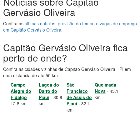
Notícias sobre Capitão
Gervásio Oliveira
Confira as
últimas notícias, previsão do tempo e vagas de emprego
em Capitão Gervásio Oliveira
.
Capitão Gervásio Oliveira fica
perto de onde?
Confira as cidades vizinhas de Capitão Gervásio Oliveira - PI em
uma distância de até 50 km.
Campo
Lagoa do
São
Queimada
Alegre do
Barro do
Francisco
Nova
- 45.1
Fidalgo
-
Piauí
- 30.8
de Assis do
km
12.8 km
km
Piauí
- 32.1
km