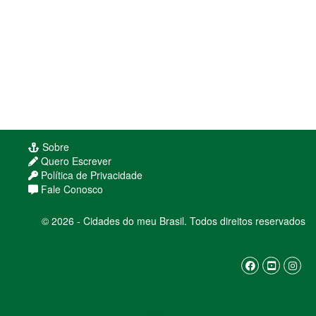
Sobre
Quero Escrever
Política de Privacidade
Fale Conosco
© 2026 - Cidades do meu Brasil. Todos direitos reservados
Usamos cookies para melhorar sua experiência
de navegação. Ao continuar, você concorda com
nossa
política de privacidade
ENTENDI