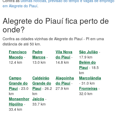
Confira as
últimas notícias, previsão do tempo e vagas de emprego
em Alegrete do Piauí
.
Alegrete do Piauí fica perto de
onde?
Confira as cidades vizinhas de Alegrete do Piauí - PI em uma
distância de até 50 km.
Francisco
Padre
Vila Nova
São Julião
-
Macedo
-
Marcos
-
do Piauí
-
17.9 km
12.4 km
13.0 km
14.8 km
Belém do
Piauí
- 18.5
km
Campo
Caldeirão
Alagoinha
Marcolândia
Grande do
Grande do
do Piauí
-
- 31.0 km
Piauí
- 23.0
Piauí
- 26.2
27.9 km
Fronteiras
-
km
km
32.0 km
Monsenhor
Jaicós
-
Hipólito
-
33.7 km
33.4 km