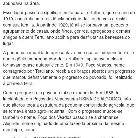
abundava na área.
Esse lugar passou a significar muito para Tertuliano, que no ano de
1910, construiu uma residência próximo dali, onde veio a residir
com sua família. A partir de 1920, já ali se formava um pequeno
agrupamento de casas, onde filhos, genros, agregados e demais
amigos a quem Tertuliano acolhia para desfrutar as benesses do
lugar.
A pequena comunidade apresentava uma quase independência, já
que o gênio empreendedor de Tertuliano implantava meios a
tornavam quase autosuficiente. Em 1949, Poço Veados, nome
consagrado por Tetuliano, recebia de braços abertos um progresso
que marcou definitivamente o progresso do povoado. foi realizado
a primeira feira.
Com o progresso, o povoado foi se expandido. Em 1968, foi
implantada em Poços dos Veadosuma USINA DE ALGODãO, fato
que alterou toda a estrutura da pequena comunidade agrícola, que
se tornava então agro-industrial. Com o progresso mudou-se
também o nome. Poço dos Veados passou-se a chamar-se
Alegrete, nome originado de uma fazenda próxima da mesmo
município, nome