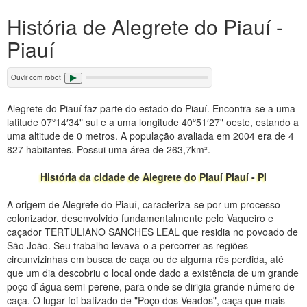
História de Alegrete do Piauí -
Piauí
Ouvir com robot
Alegrete do Piauí faz parte do estado do Piauí. Encontra-se a uma
latitude 07º14′34" sul e a uma longitude 40º51′27" oeste, estando a
uma altitude de 0 metros. A população avaliada em 2004 era de 4
827 habitantes. Possui uma área de 263,7km².
História da cidade de Alegrete do Piauí Piauí - PI
A origem de Alegrete do Piauí, caracteriza-se por um processo
colonizador, desenvolvido fundamentalmente pelo Vaqueiro e
caçador TERTULIANO SANCHES LEAL que residia no povoado de
São João. Seu trabalho levava-o a percorrer as regiões
circunvizinhas em busca de caça ou de alguma rês perdida, até
que um dia descobriu o local onde dado a existência de um grande
poço d`água semi-perene, para onde se dirigia grande número de
caça. O lugar foi batizado de "Poço dos Veados", caça que mais