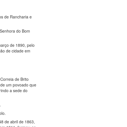
os de Rancharia e
a Senhora do Bom
março de 1890, pelo
ição de cidade em
Correia de Brito
o de um povoado que
erindo a sede do
.
olo.
48 de abril de 1863,