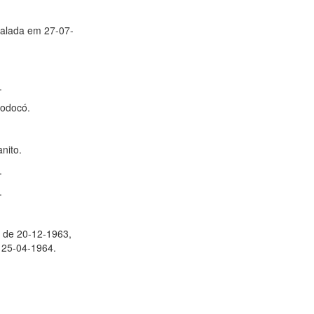
ntalada em 27-07-
.
Bodocó.
.
anito.
.
.
, de 20-12-1963,
m 25-04-1964.