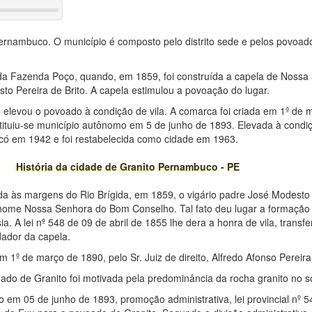
Pernambuco. O município é composto pelo distrito sede e pelos povoad
e da Fazenda Poço, quando, em 1859, foi construída a capela de Noss
to Pereira de Brito. A capela estimulou a povoação do lugar.
55 elevou o povoado à condição de vila. A comarca foi criada em 1º de 
nstituiu-se município autônomo em 5 de junho de 1893. Elevada à cond
ocó em 1942 e foi restabelecida como cidade em 1963.
História da cidade de Granito Pernambuco - PE
da às margens do Rio Brígida, em 1859, o vigário padre José Modesto 
 nome Nossa Senhora do Bom Conselho. Tal fato deu lugar a formaçã
a. A lei nº 548 de 09 de abril de 1855 lhe dera a honra de vila, transf
dador da capela.
m 1º de março de 1890, pelo Sr. Juiz de direito, Alfredo Afonso Pereira
ado de Granito foi motivada pela predominância da rocha granito no s
 em 05 de junho de 1893, promoção administrativa, lei provincial nº 5