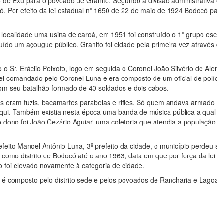
io de Exu para o povoado de Granito. Segundo a divisão administrativ
ocó. Por efeito da lei estadual nº 1650 de 22 de maio de 1924 Bodocó 
a localidade uma usina de caroá, em 1951 foi construído o 1º grupo es
uído um açougue público. Granito foi cidade pela primeira vez através 
o o Sr. Eráclio Peixoto, logo em seguida o Coronel João Silvério de Al
el comandado pelo Coronel Luna e era composto de um oficial de políc
om seu batalhão formado de 40 soldados e dois cabos.
as eram fuzis, bacamartes parabelas e rifles. Só quem andava armado 
cáqui. Também existia nesta época uma banda de música pública a qua
jo dono foi João Cezário Aguiar, uma coletoria que atendia a população
feito Manoel Antônio Luna, 3º prefeito da cidade, o município perdeu 
como distrito de Bodocó até o ano 1963, data em que por força da lei
 foi elevado novamente à categoria de cidade.
o é composto pelo distrito sede e pelos povoados de Rancharia e Lago