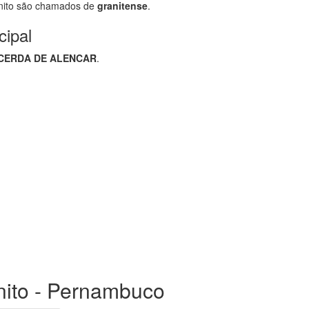
nito são chamados de
granitense
.
cipal
CERDA DE ALENCAR
.
anito - Pernambuco