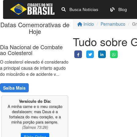
Busca Notícias
Blog
Datas Comemorativas de
Início
Pernambuco
Gr
Hoje
Tudo sobre 
Dia Nacional de Combate
ao Colesterol
O colesterol elevado é considerado
a principal causa de infarto agudo
do miocárdio e de acidente v...
Saiba Mais
Versículo do Dia:
A minha carne e o meu coração
desfalecem; mas Deus é a
fortaleza do meu coração, e a
minha porção para sempre.
(Salmos 73:26)