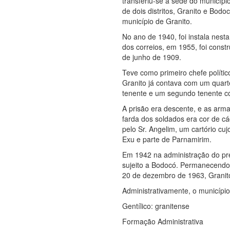
transferiu-se a sede do municíp
de dois distritos, Granito e Bod
município de Granito.
No ano de 1940, foi instala nest
dos correios, em 1955, foi constr
de junho de 1909.
Teve como primeiro chefe polític
Granito já contava com um quart
tenente e um segundo tenente c
A prisão era descente, e as arm
farda dos soldados era cor de 
pelo Sr. Angelim, um cartório cu
Exu e parte de Parnamirim.
Em 1942 na administração do pre
sujeito a Bodocó. Permanecendo 
20 de dezembro de 1963, Granito
Administrativamente, o municípi
Gentílico: granitense
Formação Administrativa