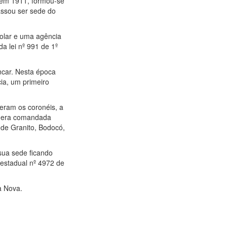
a em 1911, formou-se
passou ser sede do
colar e uma agência
da lei nº 991 de 1º
encar. Nesta época
ia, um primeiro
eram os coronéis, a
l era comandada
 de Granito, Bodocó,
sua sede ficando
 estadual nº 4972 de
a Nova.