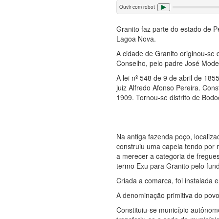
Ouvir com robot
Granito faz parte do estado de 
Lagoa Nova.
A cidade de Granito originou-s
Conselho, pelo padre José Modes
A lei nº 548 de 9 de abril de 18
juiz Alfredo Afonso Pereira. Co
1909. Tornou-se distrito de Bod
Na antiga fazenda poço, localiza
construiu uma capela tendo por
a merecer a categoria de freguesi
termo Exu para Granito pelo fun
Criada a comarca, foi instalada e
A denominação primitiva do povo
Constituiu-se município autônomo