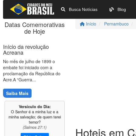
Busca Notícias
Blog
Datas Comemorativas
Início
Pernambuco
de Hoje
Início da revolução
Acreana
No mês de julho de 1899 o
embate foi iniciado com a
proclamação da República do
Acre.A “Guerra...
Saiba Mais
Versículo do Dia:
O Senhor é a minha luz e a
minha salvação; de quem terei
temor?
(Salmos 27:1)
Hoteis em 