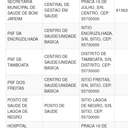
SECRETARIA
PRACA 19 DE
CENTRAL DE
MUNICIPAL DE
JULHO, S/N,
GESTAO EM
81362
SAUDE DE BOM
CENTRO, CEP:
SAUDE
JARDIM
55730000
SITIO
CENTRO DE
PSF DA
ENCRUZILHADA,
SAUDE/UNIDADE
ENCRUZILHADA
S/N, SITIO, CEP:
BASICA
55730000
DISTRITO DE
CENTRO DE
PSF DE
TAMBOATA, S/N,
SAUDE/UNIDADE
TAMBOATA
DISTRITO, CEP:
BASICA
55730000
CENTRO DE
SITIO FREITAS,
PSF DOS
SAUDE/UNIDADE
S/N, SITIO, CEP:
FREITAS
BASICA
55730000
POSTO DE
SITIO LAGOA
SAUDE DE
POSTO DE
DE NEGRO, S/N,
LAGOA DE
SAUDE
SITIO, CEP:
NEGRO
55730000
HOSPITAL
PRACA 19 DE