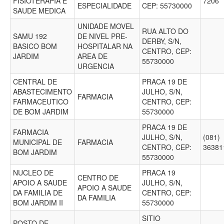
FISIOTERAPIA E
7206
ESPECIALIDADE
CEP: 55730000
SAUDE MEDICA
UNIDADE MOVEL
RUA ALTO DO
SAMU 192
DE NIVEL PRE-
DERBY, S/N,
BASICO BOM
HOSPITALAR NA
CENTRO, CEP:
JARDIM
AREA DE
55730000
URGENCIA
CENTRAL DE
PRACA 19 DE
ABASTECIMENTO
JULHO, S/N,
FARMACIA
FARMACEUTICO
CENTRO, CEP:
DE BOM JARDIM
55730000
PRACA 19 DE
FARMACIA
JULHO, S/N,
(081)
MUNICIPAL DE
FARMACIA
CENTRO, CEP:
3638
BOM JARDIM
55730000
NUCLEO DE
PRACA 19
CENTRO DE
APOIO A SAUDE
JULHO, S/N,
APOIO A SAUDE
DA FAMILIA DE
CENTRO, CEP:
DA FAMILIA
BOM JARDIM II
55730000
SITIO
POSTO DE