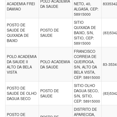
POLO ACADEMIA
ACADEMIA FREI
NETO, 40,
833534
DA SAUDE
DAMIAO
ALGASA, CEP:
58915000
SITIO
POSTO DE
QUIXADA DE
SAUDE DE
POSTO DE
BAIXO, S/N,
(83)53
QUIXADA DE
SAUDE
SITIO, CEP:
BAIXO
58915000
FRANCISCO
POLO ACADEMIA
CORREIA DE
DA SAUDE II
POLO ACADEMIA
QUEIROGA,
83-353
ALTO DA BELA
DA SAUDE
S/N, ALTO DA
VISTA
BELA VISTA,
CEP: 58915000
SITIO OLHO
POSTO DE
POSTO DE
DAGUA SECO,
SAUDE DE OLHO
(83)53
SAUDE
S/N, SITIO,
DAGUA SECO
CEP: 58915000
DISTRITO DE
POSTO DE
APARECIDA,