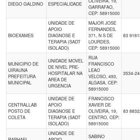
OLIVEIRA, 19,
DIEGO GALDINO
ESPECIALIDADE
GARRAFAO,
CEP: 58915000
UNIDADE DE
MAJOR JOSE
APOIO
FERNANDES,
BIOEXAMES
DIAGNOSE E
371, N S DE
83 918
TERAPIA (SADT
LOURDES,
ISOLADO)
CEP: 58915000
RUA
UNIDADE MOVEL
MUNICIPIO DE
FRANCISCO
DE NIVEL PRE-
UIRAUNA
LEAO
HOSPITALAR NA
3534-2
PREFEITURA
VELOSO, 493,
AREA DE
MUNICIPAL
ALGASA, CEP:
URGENCIA
58915000
UNIDADE DE
FRANCISCO
CENTRALLAB
APOIO
XAVIER DE
POSTO DE
DIAGNOSE E
OLIVEIRA, 19,
83 883
COLETA
TERAPIA (SADT
CENTRO, CEP:
ISOLADO)
58915000
UNIDADE DE
SABINO
RAPHAEL
APOIO