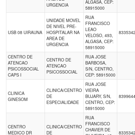
ALGASA, CEP:
URGENCIA
58915000
RUA
UNIDADE MOVEL
FRANCISCO
DE NIVEL PRE-
LEAO
USB 08 UIRAUNA
HOSPITALAR NA
833534
VELOSO, 493,
AREA DE
ALGASA, CEP:
URGENCIA
58915000
CENTRO DE
RUA JOSE
CENTRO DE
ATENCAO
BARBOSA,
ATENCAO
PSICOSSOCIAL
S/N, CENTRO,
PSICOSSOCIAL
CAPS I
CEP: 58915000
RUA JOSE
CLINICA/CENTRO
VIEIRA
CLINICA
DE
BUJARY, S/N,
839964
GINESOM
ESPECIALIDADE
CENTRO, CEP:
58915000
RUA
FRANCISCO
CENTRO
CLINICA/CENTRO
CHAVIER DE
MEDICO DR
DE
833534