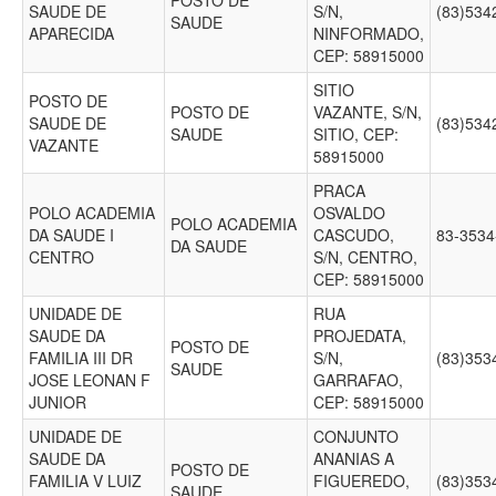
POSTO DE
SAUDE DE
S/N,
(83)53
SAUDE
APARECIDA
NINFORMADO,
CEP: 58915000
SITIO
POSTO DE
POSTO DE
VAZANTE, S/N,
SAUDE DE
(83)53
SAUDE
SITIO, CEP:
VAZANTE
58915000
PRACA
POLO ACADEMIA
OSVALDO
POLO ACADEMIA
DA SAUDE I
CASCUDO,
83-353
DA SAUDE
CENTRO
S/N, CENTRO,
CEP: 58915000
UNIDADE DE
RUA
SAUDE DA
PROJEDATA,
POSTO DE
FAMILIA III DR
S/N,
(83)35
SAUDE
JOSE LEONAN F
GARRAFAO,
JUNIOR
CEP: 58915000
UNIDADE DE
CONJUNTO
SAUDE DA
ANANIAS A
POSTO DE
FAMILIA V LUIZ
FIGUEREDO,
(83)35
SAUDE