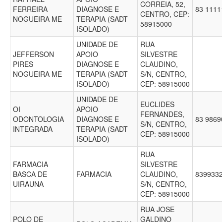
CORREIA, 52,
FERREIRA
DIAGNOSE E
83 111
CENTRO, CEP:
NOGUEIRA ME
TERAPIA (SADT
58915000
ISOLADO)
UNIDADE DE
RUA
JEFFERSON
APOIO
SILVESTRE
PIRES
DIAGNOSE E
CLAUDINO,
NOGUEIRA ME
TERAPIA (SADT
S/N, CENTRO,
ISOLADO)
CEP: 58915000
UNIDADE DE
EUCLIDES
OI
APOIO
FERNANDES,
ODONTOLOGIA
DIAGNOSE E
83 986
S/N, CENTRO,
INTEGRADA
TERAPIA (SADT
CEP: 58915000
ISOLADO)
RUA
FARMACIA
SILVESTRE
BASCA DE
FARMACIA
CLAUDINO,
839933
UIRAUNA
S/N, CENTRO,
CEP: 58915000
RUA JOSE
POLO DE
GALDINO