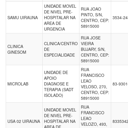
UNIDADE MOVEL
RUA JOAO
DE NIVEL PRE-
PINTO, S/N,
SAMU UIRAUNA
HOSPITALAR NA
3534-2
CENTRO, CEP:
AREA DE
58915000
URGENCIA
RUA JOSE
CLINICA/CENTRO
VIEIRA
CLINICA
DE
BUJARY, S/N,
GINESOM
ESPECIALIDADE
CENTRO, CEP:
58915000
RUA
UNIDADE DE
FRANCISCO
APOIO
LEAO
MICROLAB
DIAGNOSE E
83-930
VELOSO, 270,
TERAPIA (SADT
CENTRO, CEP:
ISOLADO)
58915000
RUA
UNIDADE MOVEL
FRANCISCO
DE NIVEL PRE-
LEAO
USA 02 UIRAUNA
HOSPITALAR NA
833534
VELOZO, 493,
AREA DE