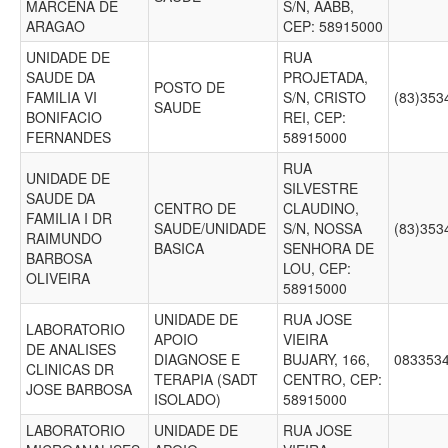
MARCENA DE
S/N, AABB,
ARAGAO
CEP: 58915000
UNIDADE DE
RUA
SAUDE DA
PROJETADA,
POSTO DE
FAMILIA VI
S/N, CRISTO
(83)35
SAUDE
BONIFACIO
REI, CEP:
FERNANDES
58915000
RUA
UNIDADE DE
SILVESTRE
SAUDE DA
CENTRO DE
CLAUDINO,
FAMILIA I DR
SAUDE/UNIDADE
S/N, NOSSA
(83)35
RAIMUNDO
BASICA
SENHORA DE
BARBOSA
LOU, CEP:
OLIVEIRA
58915000
UNIDADE DE
RUA JOSE
LABORATORIO
APOIO
VIEIRA
DE ANALISES
DIAGNOSE E
BUJARY, 166,
083353
CLINICAS DR
TERAPIA (SADT
CENTRO, CEP:
JOSE BARBOSA
ISOLADO)
58915000
LABORATORIO
UNIDADE DE
RUA JOSE