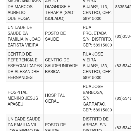
MICROANALISES
APOIO
VIEIRA
DR MARCOS
DIAGNOSE E
BUJARY, 113,
833534
AURELIO
TERAPIA (SADT
CENTRO, CEP:
QUEIROGA
ISOLADO)
58915000
UNIDADE DE
RUA
SAUDE DA
POSTO DE
PROJETADA,
(83)35
FAMILIA IV JOAO
SAUDE
S/N, DISTRITO,
BATISTA VIEIRA
CEP: 58915000
CENTRO DE
RUA JOSE
REFERENCIA E
CENTRO DE
VIEIRA
ESPECIALIDADES
SAUDE/UNIDADE
BUJARY, 133,
(83)53
DR ALEXANDRE
BASICA
CENTRO, CEP:
FERNANDES
58915000
RUA JOSE
HOSPITAL
BARBOSA,
HOSPITAL
MENINO JESUS
S/N,
(83)53
GERAL
APASEU
GARRAFAO,
CEP: 58915000
UNIDADE SAUDE
DISTRITO DE
DA FAMILIA VII
POSTO DE
AREIAS, S/N,
(83)53
JOSE FIRMO DE
SAUDE
DISTRITO,