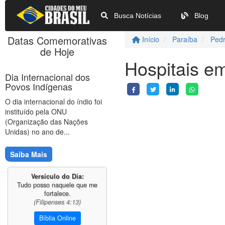
Busca Notícias
Blog
Datas Comemorativas
Início
Paraíba
Ped
de Hoje
Hospitais e
Dia Internacional dos
Povos Indígenas
O dia internacional do índio foi
instituído pela ONU
(Organização das Nações
Unidas) no ano de...
Saiba Mais
Versículo do Dia:
Tudo posso naquele que me
fortalece.
(Filipenses 4:13)
Bíblia Online