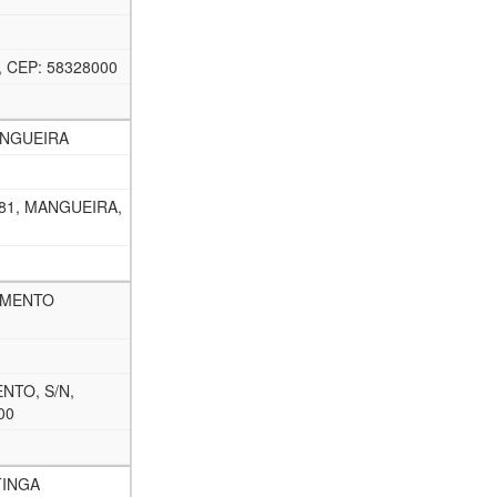
 CEP: 58328000
ANGUEIRA
81, MANGUEIRA,
AMENTO
NTO, S/N,
00
TINGA