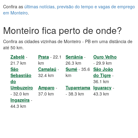
Confira as
últimas notícias, previsão do tempo e vagas de emprego
em Monteiro
.
Monteiro fica perto de onde?
Confira as cidades vizinhas de Monteiro - PB em uma distância de
até 50 km.
Zabelê
-
Prata
- 22.1
Sertânia
-
Ouro Velho
21.7 km
km
26.3 km
- 29.9 km
São
Camalaú
-
Sumé
- 35.6
São João
Sebastião
32.4 km
km
do Tigre
-
do
36.1 km
Umbuzeiro
Amparo
-
Tuparetama
Iguaracy
-
- 32.0 km
37.0 km
- 38.3 km
43.3 km
Ingazeira
-
44.3 km