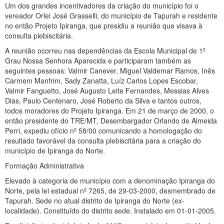
Um dos grandes incentivadores da criação do município foi o
vereador Orlei José Grasselli, do município de Tapurah e residente
no então Projeto Ipiranga, que presidiu a reunião que visava à
consulta plebiscitária.
A reunião ocorreu nas dependências da Escola Municipal de 1º
Grau Nossa Senhora Aparecida e participaram também as
seguintes pessoas: Valmir Canever, Miguel Valdemar Ramos, Inês
Carmem Manfrim, Sady Zanatta, Luíz Carlos Lopes Escobar,
Valmir Fanguetto, José Augusto Leite Fernandes, Messias Alves
Dias, Paulo Centenaro, José Roberto da Silva e tantos outros,
todos moradores do Projeto Ipiranga. Em 21 de março de 2000, o
então presidente do TRE/MT, Desembargador Orlando de Almeida
Perri, expediu ofício nº 58/00 comunicando a homologação do
resultado favorável da consulta plebiscitária para a criação do
município de Ipiranga do Norte.
Formação Administrativa
Elevado à categoria de município com a denominação Ipiranga do
Norte, pela lei estadual nº 7265, de 29-03-2000, desmembrado de
Tapurah. Sede no atual distrito de Ipiranga do Norte (ex-
localidade). Constituído do distrito sede. Instalado em 01-01-2005.