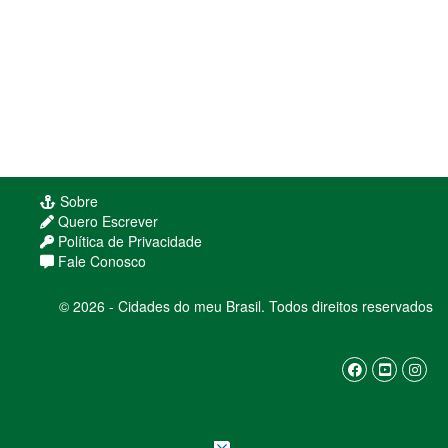
Sobre
Quero Escrever
Política de Privacidade
Fale Conosco
© 2026 - Cidades do meu Brasil. Todos direitos reservados
Usamos cookies para melhorar sua experiência
de navegação. Ao continuar, você concorda com
nossa
política de privacidade
ENTENDI