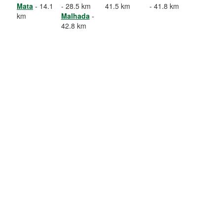
Mata
- 14.1
- 28.5 km
41.5 km
- 41.8 km
km
Malhada
-
42.8 km