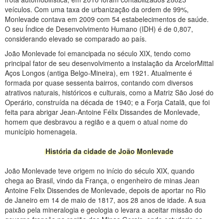
veículos. Com uma taxa de urbanização da ordem de 99%,
Monlevade contava em 2009 com 54 estabelecimentos de saúde.
O seu Índice de Desenvolvimento Humano (IDH) é de 0,807,
considerando elevado se comparado ao país.
João Monlevade foi emancipada no século XIX, tendo como
principal fator de seu desenvolvimento a instalação da ArcelorMittal
Aços Longos (antiga Belgo-Mineira), em 1921. Atualmente é
formada por quase sessenta bairros, contando com diversos
atrativos naturais, históricos e culturais, como a Matriz São José do
Operário, construída na década de 1940; e a Forja Catalã, que foi
feita para abrigar Jean-Antoine Félix Dissandes de Monlevade,
homem que desbravou a região e a quem o atual nome do
município homenageia.
História da cidade de João Monlevade
João Monlevade teve origem no início do século XIX, quando
chega ao Brasil, vindo da França, o engenheiro de minas Jean
Antoine Felix Dissendes de Monlevade, depois de aportar no Rio
de Janeiro em 14 de maio de 1817, aos 28 anos de idade. A sua
paixão pela mineralogia e geologia o levara a aceitar missão do