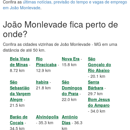
Confira as
últimas notícias, previsão do tempo e vagas de emprego
em João Monlevade
.
João Monlevade fica perto de
onde?
Confira as cidades vizinhas de João Monlevade - MG em uma
distância de até 50 km.
Bela Vista
Rio
Nova Era
-
São
de Minas
-
Piracicaba
-
15.8 km
Gonçalo do
8.72 km
12.9 km
Rio Abaixo
- 20.1 km
São
Itabira
-
São
Santa
Sebastião
21.8 km
Domingos
Bárbara
-
da Vargem
do Prata
-
29.7 km
Alegre
-
22.0 km
Bom Jesus
21.5 km
do Amparo
- 34.0 km
Barão de
Alvinópolis
Antônio
Cocais
-
- 35.3 km
Dias
- 36.3
34.5 km
km