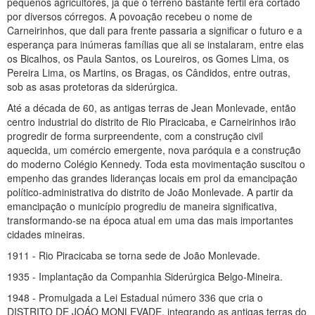
pequenos agricultores, já que o terreno bastante fértil era cortado
por diversos córregos. A povoação recebeu o nome de
Carneirinhos, que dali para frente passaria a significar o futuro e a
esperança para inúmeras famílias que ali se instalaram, entre elas
os Bicalhos, os Paula Santos, os Loureiros, os Gomes Lima, os
Pereira Lima, os Martins, os Bragas, os Cândidos, entre outras,
sob as asas protetoras da siderúrgica.
Até a década de 60, as antigas terras de Jean Monlevade, então
centro industrial do distrito de Rio Piracicaba, e Carneirinhos irão
progredir de forma surpreendente, com a construção civil
aquecida, um comércio emergente, nova paróquia e a construção
do moderno Colégio Kennedy. Toda esta movimentação suscitou o
empenho das grandes lideranças locais em prol da emancipação
político-administrativa do distrito de João Monlevade. A partir da
emancipação o município progrediu de maneira significativa,
transformando-se na época atual em uma das mais importantes
cidades mineiras.
1911 - Rio Piracicaba se torna sede de João Monlevade.
1935 - Implantação da Companhia Siderúrgica Belgo-Mineira.
1948 - Promulgada a Lei Estadual número 336 que cria o
DISTRITO DE JOÁO MONLEVADE, integrando as antigas terras do