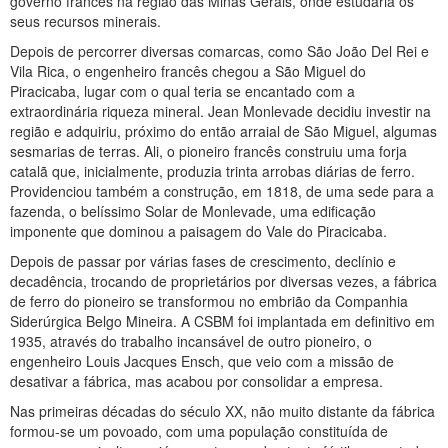
governo francês na região das Minas Gerais, onde estudaria os
seus recursos minerais.
Depois de percorrer diversas comarcas, como São João Del Rei e
Vila Rica, o engenheiro francês chegou a São Miguel do
Piracicaba, lugar com o qual teria se encantado com a
extraordinária riqueza mineral. Jean Monlevade decidiu investir na
região e adquiriu, próximo do então arraial de São Miguel, algumas
sesmarias de terras. Ali, o pioneiro francês construiu uma forja
catalã que, inicialmente, produzia trinta arrobas diárias de ferro.
Providenciou também a construção, em 1818, de uma sede para a
fazenda, o belíssimo Solar de Monlevade, uma edificação
imponente que dominou a paisagem do Vale do Piracicaba.
Depois de passar por várias fases de crescimento, declínio e
decadência, trocando de proprietários por diversas vezes, a fábrica
de ferro do pioneiro se transformou no embrião da Companhia
Siderúrgica Belgo Mineira. A CSBM foi implantada em definitivo em
1935, através do trabalho incansável de outro pioneiro, o
engenheiro Louis Jacques Ensch, que veio com a missão de
desativar a fábrica, mas acabou por consolidar a empresa.
Nas primeiras décadas do século XX, não muito distante da fábrica
formou-se um povoado, com uma população constituída de