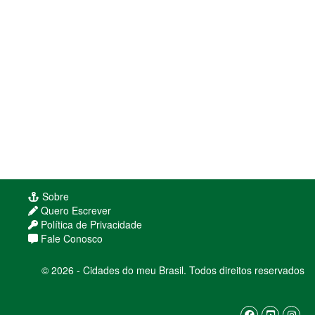
Sobre
Quero Escrever
Política de Privacidade
Fale Conosco
Usamos cookies para melhorar sua experiência
© 2026 - Cidades do meu Brasil. Todos direitos reservados
de navegação. Ao continuar, você concorda com
nossa
política de privacidade