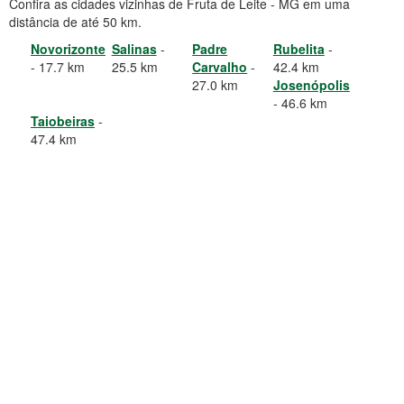
Confira as cidades vizinhas de Fruta de Leite - MG em uma
distância de até 50 km.
Novorizonte
Salinas
-
Padre
Rubelita
-
- 17.7 km
25.5 km
Carvalho
-
42.4 km
27.0 km
Josenópolis
- 46.6 km
Taiobeiras
-
47.4 km