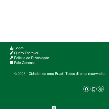
Sobre
Quero Escrever
Política de Privacidade
Fale Conosco
© 2026 - Cidades do meu Brasil. Todos direitos reservados
Usamos cookies para melhorar sua experiência
de navegação. Ao continuar, você concorda com
nossa
política de privacidade
ENTENDI