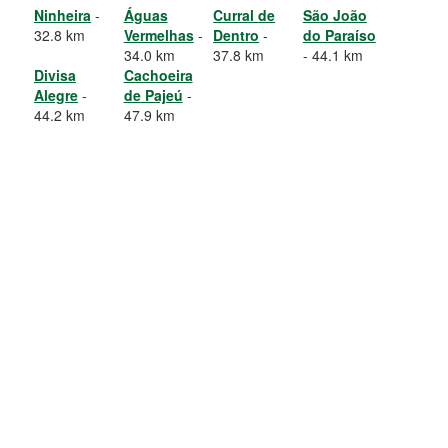
Ninheira
-
Águas
Curral de
São João
32.8 km
Vermelhas
-
Dentro
-
do Paraíso
34.0 km
37.8 km
- 44.1 km
Divisa
Cachoeira
Alegre
-
de Pajeú
-
44.2 km
47.9 km