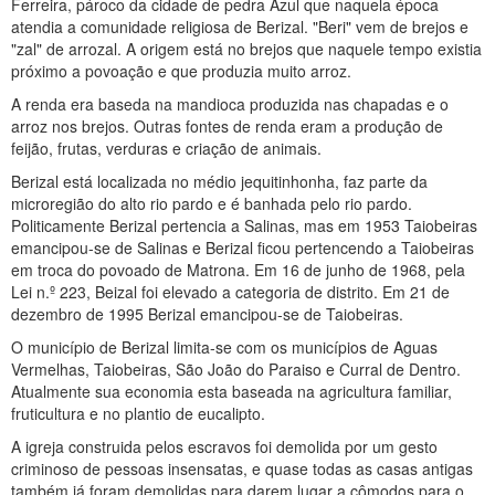
Ferreira, pároco da cidade de pedra Azul que naquela época
atendia a comunidade religiosa de Berizal. "Beri" vem de brejos e
"zal" de arrozal. A origem está no brejos que naquele tempo existia
próximo a povoação e que produzia muito arroz.
A renda era baseda na mandioca produzida nas chapadas e o
arroz nos brejos. Outras fontes de renda eram a produção de
feijão, frutas, verduras e criação de animais.
Berizal está localizada no médio jequitinhonha, faz parte da
microregião do alto rio pardo e é banhada pelo rio pardo.
Politicamente Berizal pertencia a Salinas, mas em 1953 Taiobeiras
emancipou-se de Salinas e Berizal ficou pertencendo a Taiobeiras
em troca do povoado de Matrona. Em 16 de junho de 1968, pela
Lei n.º 223, Beizal foi elevado a categoria de distrito. Em 21 de
dezembro de 1995 Berizal emancipou-se de Taiobeiras.
O município de Berizal limita-se com os municípios de Aguas
Vermelhas, Taiobeiras, São João do Paraiso e Curral de Dentro.
Atualmente sua economia esta baseada na agricultura familiar,
fruticultura e no plantio de eucalipto.
A igreja construida pelos escravos foi demolida por um gesto
criminoso de pessoas insensatas, e quase todas as casas antigas
também já foram demolidas para darem lugar a cômodos para o