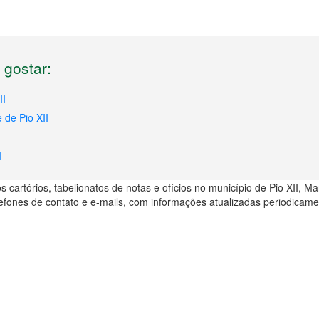
gostar:
II
 de Pio XII
I
 cartórios, tabelionatos de notas e ofícios no município de Pio XII, M
efones de contato e e-mails, com informações atualizadas periodicame