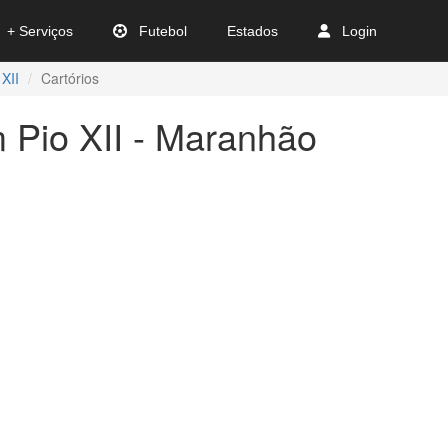
+ Serviços
Futebol
Estados
Login
 XII
Cartórios
m Pio XII - Maranhão