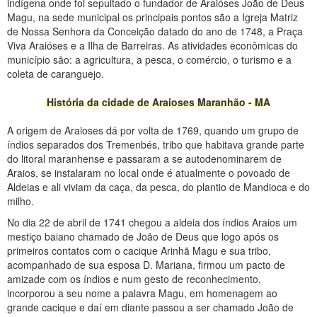
indígena onde foi sepultado o fundador de Araióses João de Deus
Magu, na sede municipal os principais pontos são a Igreja Matriz
de Nossa Senhora da Conceição datado do ano de 1748, a Praça
Viva Araióses e a Ilha de Barreiras. As atividades econômicas do
município são: a agricultura, a pesca, o comércio, o turismo e a
coleta de caranguejo.
História da cidade de Araioses Maranhão - MA
A origem de Araioses dá por volta de 1769, quando um grupo de
índios separados dos Tremenbés, tribo que habitava grande parte
do litoral maranhense e passaram a se autodenominarem de
Araios, se instalaram no local onde é atualmente o povoado de
Aldeias e ali viviam da caça, da pesca, do plantio de Mandioca e do
milho.
No dia 22 de abril de 1741 chegou a aldeia dos índios Araios um
mestiço baiano chamado de João de Deus que logo após os
primeiros contatos com o cacique Arinhã Magu e sua tribo,
acompanhado de sua esposa D. Mariana, firmou um pacto de
amizade com os índios e num gesto de reconhecimento,
incorporou a seu nome a palavra Magu, em homenagem ao
grande cacique e daí em diante passou a ser chamado João de