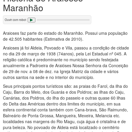
Maranhão
Ouvir com robot
Araioses faz parte do estado do Maranhão. Possui uma população
de 42.505 habitantes (Estimativa de 2010).
Araioses já foi Aldeia, Povoado e Vila, passou a condição de cidade
no dia 29 de março de 1938 (74anos), pela Lei Estadual nº 045. A
religião católica é predominante no município sendo festejada
anualmente a Padroeira de Araióses Nossa Senhora da Conceição
de 29 de nov. a 08 de dez. na Igreja Matriz da cidade e vários
outros santos na sede e no interior do município.
Seus principais pontos turísticos são: as praias do Farol, da ilha do
Caju, Barra do Meio, dos Guarás e dos Poldros; as ilhas do Caju,
Canárias, dos Poldros, do ilha do passeio e outras quase 60 ilhas
do Delta das Américas dentro dos limites do município, em sua
esfera continental conta também com Cana-brava, São Raimundo,
Balneário de Ponta Grossa, Mangueira, Mexeira, Melancia etc.
localidades nas margens do Rio Magu, cuja água é cristalina e de
pura beleza. No povoado de Aldeia está localizado o cemitério