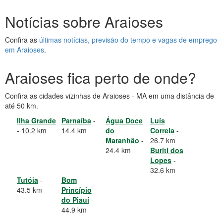
Notícias sobre Araioses
Confira as
últimas notícias, previsão do tempo e vagas de emprego
em Araioses
.
Araioses fica perto de onde?
Confira as cidades vizinhas de Araioses - MA em uma distância de
até 50 km.
Ilha Grande
Parnaíba
-
Água Doce
Luís
- 10.2 km
14.4 km
do
Correia
-
Maranhão
-
26.7 km
24.4 km
Buriti dos
Lopes
-
32.6 km
Tutóia
-
Bom
43.5 km
Princípio
do Piauí
-
44.9 km