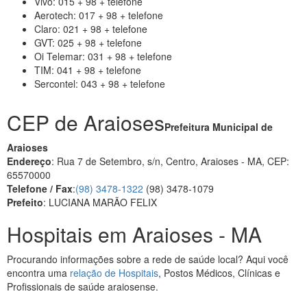
Vivo: 015 + 98 + telefone
Aerotech: 017 + 98 + telefone
Claro: 021 + 98 + telefone
GVT: 025 + 98 + telefone
Oi Telemar: 031 + 98 + telefone
TIM: 041 + 98 + telefone
Sercontel: 043 + 98 + telefone
CEP de Araioses
Prefeitura Municipal de
Araioses
Endereço
: Rua 7 de Setembro, s/n, Centro, Araioses - MA, CEP:
65570000
Telefone / Fax
:
(98) 3478-1322
(98) 3478-1079
Prefeito
: LUCIANA MARÃO FELIX
Hospitais em Araioses - MA
Procurando informações sobre a rede de saúde local? Aqui você
encontra uma
relação de Hospitais
, Postos Médicos, Clínicas e
Profissionais de saúde araiosense.