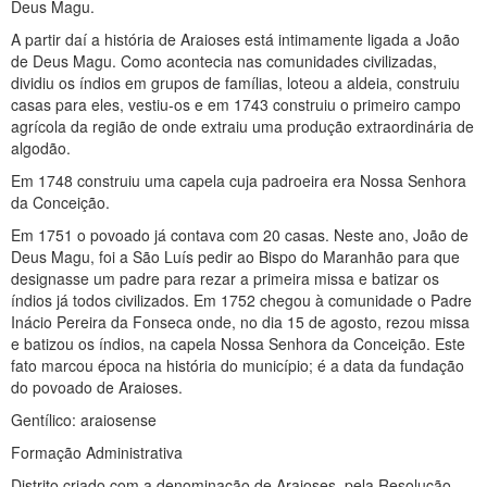
Deus Magu.
A partir daí a história de Araioses está intimamente ligada a João
de Deus Magu. Como acontecia nas comunidades civilizadas,
dividiu os índios em grupos de famílias, loteou a aldeia, construiu
casas para eles, vestiu-os e em 1743 construiu o primeiro campo
agrícola da região de onde extraiu uma produção extraordinária de
algodão.
Em 1748 construiu uma capela cuja padroeira era Nossa Senhora
da Conceição.
Em 1751 o povoado já contava com 20 casas. Neste ano, João de
Deus Magu, foi a São Luís pedir ao Bispo do Maranhão para que
designasse um padre para rezar a primeira missa e batizar os
índios já todos civilizados. Em 1752 chegou à comunidade o Padre
Inácio Pereira da Fonseca onde, no dia 15 de agosto, rezou missa
e batizou os índios, na capela Nossa Senhora da Conceição. Este
fato marcou época na história do município; é a data da fundação
do povoado de Araioses.
Gentílico: araiosense
Formação Administrativa
Distrito criado com a denominação de Araioses, pela Resolução