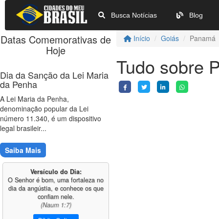
Busca Notícias
Blog
Datas Comemorativas de
Início
Goiás
Panamá
Hoje
Tudo sobre 
Dia da Sanção da Lei Maria
da Penha
A Lei Maria da Penha,
denominação popular da Lei
número 11.340, é um dispositivo
legal brasileir...
Saiba Mais
Versículo do Dia:
O Senhor é bom, uma fortaleza no
dia da angústia, e conhece os que
confiam nele.
(Naum 1:7)