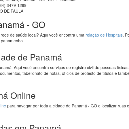
64) 3479-1269
HO DE PAULA
Panamá - GO
 rede de saúde local? Aqui você encontra uma
relação de Hospitais
, P
de panamenho.
idade de Panamá
amá. Aqui você encontra serviços de registro civil de pessoas físicas e
 documentos, tabelionato de notas, ofícios de protesto de títulos e tamb
á Online
line
para navegar por toda a cidade de Panamá - GO e localizar ruas 
adas em Panamá