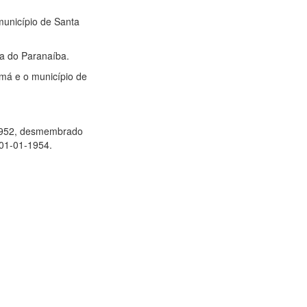
município de Santa
ita do Paranaíba.
amá e o município de
-1952, desmembrado
 01-01-1954.