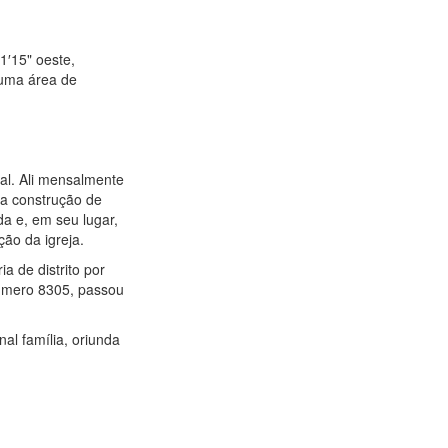
1′15" oeste,
 uma área de
al. Ali mensalmente
 a construção de
a e, em seu lugar,
ção da igreja.
a de distrito por
número 8305, passou
al família, oriunda