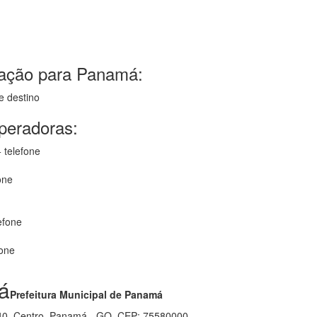
gação para Panamá:
e destino
operadoras:
 telefone
one
efone
fone
á
Prefeitura Municipal de Panamá
 540, Centro, Panamá - GO, CEP: 75580000