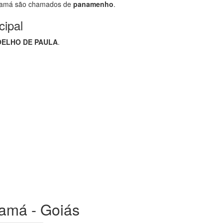
namá são chamados de
panamenho
.
cipal
OELHO DE PAULA
.
namá - Goiás