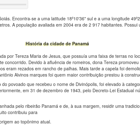
iás. Encontra-se a uma latitude 18º10′36" sul e a uma longitude 49º2
etros. A população avaliada em 2004 era de 2 917 habitantes. Possui
História da cidade de Panamá
ada por Tereza Maria de Jesus, que possuía uma faixa de terras no loc
nte concorrido. Devido à afluência de romeiros, dona Tereza promoveu
os eram rezados em rancho de palhas. Mais tarde a capela foi demolid
 Antônio Alvinos marques foi quem maior contribuição prestou à constru
 do povoado que recebeu o nome de Divinópolis, foi elevado à categori
teriormente, em 31 de dezembro de 1943, pelo Decreto-Lei Estadual 
anhada pelo ribeirão Panamá e de, à sua margem, residir uma tradicion
to contribuiu para
origem ao topônimo atual.