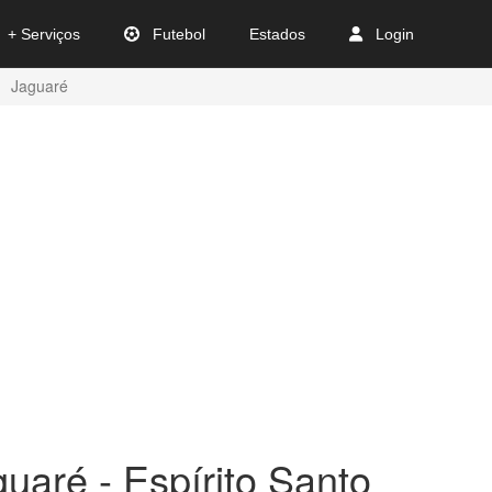
+ Serviços
Futebol
Estados
Login
Jaguaré
uaré - Espírito Santo