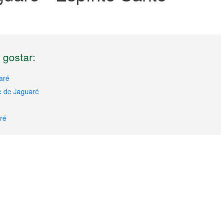
gostar:
aré
e de Jaguaré
ré