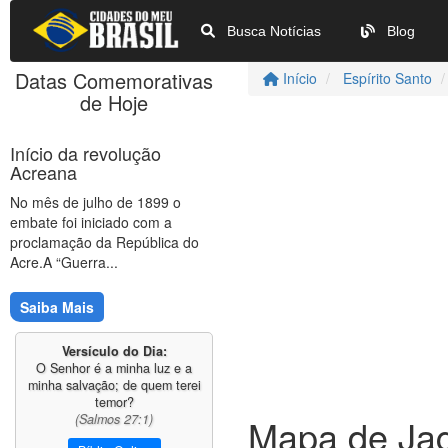
Busca Notícias
Blog
Datas Comemorativas
Início
Espírito Santo
de Hoje
Início da revolução
Acreana
No mês de julho de 1899 o
embate foi iniciado com a
proclamação da República do
Acre.A “Guerra...
Saiba Mais
Versículo do Dia:
O Senhor é a minha luz e a
minha salvação; de quem terei
temor?
(Salmos 27:1)
Mapa de Jag