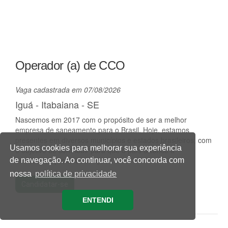
Operador (a) de CCO
Vaga cadastrada em 07/08/2026
Iguá - Itabaiana - SE
Nascemos em 2017 com o propósito de ser a melhor
empresa de saneamento para o Brasil. Hoje, estamos
presentes em diversos municípios e estados brasileiros, com
Usamos cookies para melhorar sua experiência
o objetivo de contribuir para que o país alcance a
universalização dos serviço...
de navegação. Ao continuar, você concorda com
nossa
política de privacidade
Candidatar-se
ENTENDI