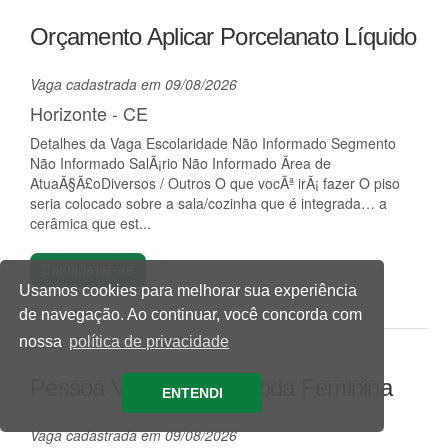
Orçamento Aplicar Porcelanato Líquido
Vaga cadastrada em 09/08/2026
Horizonte - CE
Detalhes da Vaga Escolaridade Não Informado Segmento
Não Informado SalÃ¡rio Não Informado Ãrea de
AtuaÃ§Ã£oDiversos / Outros O que vocÃª irÃ¡ fazer O piso
seria colocado sobre a sala/cozinha que é integrada… a
cerâmica que est...
Candidatar-se
Usamos cookies para melhorar sua experiência
de navegação. Ao continuar, você concorda com
nossa
política de privacidade
Pessoa Vendedora - Moda Feminina
ENTENDI
Vaga cadastrada em 09/08/2026