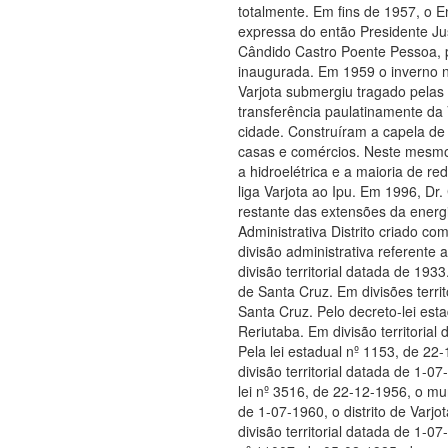
totalmente. Em fins de 1957, o 
expressa do então Presidente Ju
Cândido Castro Poente Pessoa, p
inaugurada. Em 1959 o inverno n
Varjota submergiu tragado pelas 
transferência paulatinamente da 
cidade. Construíram a capela d
casas e comércios. Neste mesmo 
a hidroelétrica e a maioria de 
liga Varjota ao Ipu. Em 1996, Dr
restante das extensões da ener
Administrativa Distrito criado c
divisão administrativa referente
divisão territorial datada de 1933
de Santa Cruz. Em divisões territ
Santa Cruz. Pelo decreto-lei es
Reriutaba. Em divisão territorial
Pela lei estadual nº 1153, de 2
divisão territorial datada de 1-0
lei nº 3516, de 22-12-1956, o mu
de 1-07-1960, o distrito de Var
divisão territorial datada de 1-