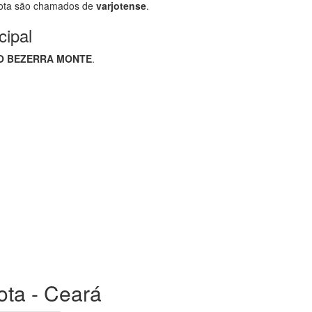
jota são chamados de
varjotense
.
cipal
O BEZERRA MONTE
.
jota - Ceará