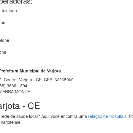
operadoras:
 telefone
one
efone
fone
Prefeitura Municipal de Varjota
2, Centro, Varjota - CE, CEP: 62265000
88) 3639-1394
EZERRA MONTE
rjota - CE
 rede de saúde local? Aqui você encontra uma
relação de Hospitais
, P
 varjotense.