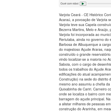
Ouvir com robot
Varjota Ceará - CE Histórico Co
Acaraú, a povoação de Varjota s
Varjota teve sua Capela construí
Bezerra Martins, Melo e Araújo,
Varjota foi incorporada ao munic
Reriutaba, ainda no governo do 
Barbosa de Albuquerque a cargo
do majestoso Açude Araras, naqu
construído o grande reservatório
vindo localizar-se a maioria no 
Saboia, com o cargo de desenhis
todos os trabalhos do Açude Ara
edificações do atual acampament
Construção) na sede do distrito
mesmo ano assumiu a chefia da c
Quixabinha de Cariri. Carneiro 
onde se localiza o bairro com m
barragem do açude principal. N
a alistar milhares de pessoas em
construção do Ararinha, em mead