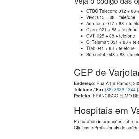
Veja o código das 
CTBC Telecom: 012 + 88 +
Vivo: 015 + 88 + telefone
Aerotech: 017 + 88 + telef
Claro: 021 + 88 + telefone
GVT: 025 + 88 + telefone
Oi Telemar: 031 + 88 + tel
TIM: 041 + 88 + telefone
Sercontel: 043 + 88 + tele
CEP de Varjota
Endereço
: Rua Artur Ramos, 23
Telefone / Fax
:
(88) 3639-1344
(
Prefeito
: FRANCISCO ELMO B
Hospitais em Va
Procurando informações sobre a
Clínicas e Profissionais de saúde