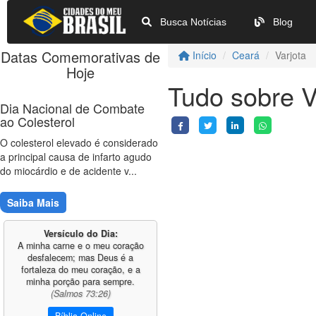
Busca Notícias
Blog
Datas Comemorativas de
Início
Ceará
Varjota
Hoje
Tudo sobre V
Dia Nacional de Combate
ao Colesterol
O colesterol elevado é considerado
a principal causa de infarto agudo
do miocárdio e de acidente v...
Saiba Mais
Versículo do Dia:
A minha carne e o meu coração
desfalecem; mas Deus é a
fortaleza do meu coração, e a
minha porção para sempre.
(Salmos 73:26)