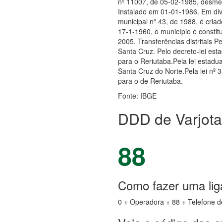
nº 11007, de 05-02-1985, desmemb
Instalado em 01-01-1986. Em divis
municipal nº 43, de 1988, é criad
17-1-1960, o município é constitu
2005. Transferências distritais P
Santa Cruz. Pelo decreto-lei est
para o Reriutaba.Pela lei estadua
Santa Cruz do Norte.Pela lei nº 
para o de Reriutaba.
Fonte: IBGE
DDD de Varjota
88
Como fazer uma lig
0 + Operadora + 88 + Telefone d