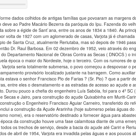
nforme dados colhidos de antigas famílias que povoaram as margens d
e deve ao Padre Macário Bezerra da paróquia do Ipu. Fazenda do vel
da sobre a égide de Sant`ana, entre os anos de 1834 a 1840. As princi
 por volta de 1927 com um aglomerado de casas, Varjota já é chamada
ípio de Santa Cruz, atualmente Reriutaba, mas só depois de 1946 passo
então Dr. Raul Barbosa. Em 02 dezembro de 1952, veio através do eng
 do Departamento Nacional de Obras Contra as Secas ( DNOCS ) o iní
ela época o maior do Nordeste, hoje o terceiro. Com os rumores de q
, Varjota seria totalmente submersa, o povo começou a despovoar o pe
Acampamento provisório localizado justante na barragem. Como auxilia
ta estava o senhor Francisco Pio de Farias ? (Sr. Pio) ? que a parti
ras, entre eles o desmatamento e as estradas de acesso ao açude e a
o. Durou pouco a chefia do engenheiro Luís Sabóia, foi para o 4º SC
 de Secas e Jairo, para construção do açude Quixabinha em Muriti-Car
onstrução o Engenheiro Francisco Aguiar Carneiro, transferido do re
conclui a construção da Açude Ararinha (hoje submerso pelas águas do
esmo nome), era o reservatório destinado a fornecer água para abaste
a época da construção houve uma fase calamitosa diante de uma eme
 todos os trechos de serviço, desde a bacia do açude até Cariri e Rer
os de abril de 1954, Varjota era invadida pelas águas e aos poucos