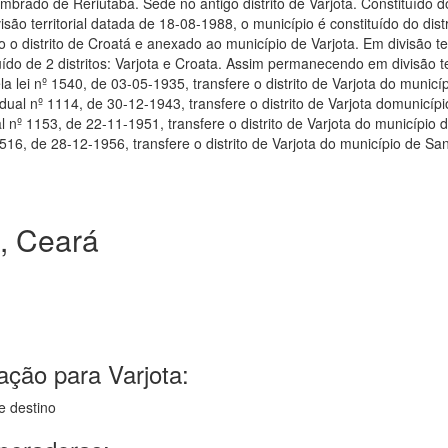
rado de Reriutaba. Sede no antigo distrito de Varjota. Constituído do
ão territorial datada de 18-08-1988, o município é constituído do distr
o o distrito de Croatá e anexado ao município de Varjota. Em divisão ter
ído de 2 distritos: Varjota e Croata. Assim permanecendo em divisão te
ela lei nº 1540, de 03-05-1935, transfere o distrito de Varjota do municí
adual nº 1114, de 30-12-1943, transfere o distrito de Varjota domunicíp
l nº 1153, de 22-11-1951, transfere o distrito de Varjota do município 
3516, de 28-12-1956, transfere o distrito de Varjota do município de Sa
, Ceará
ação para Varjota:
e destino