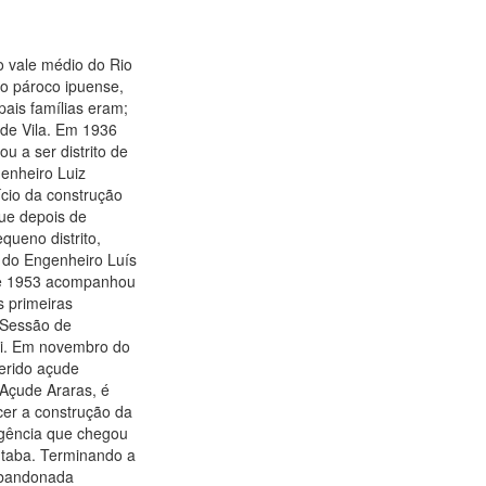
o vale médio do Rio
ho pároco ipuense,
pais famílias eram;
 de Vila. Em 1936
u a ser distrito de
enheiro Luiz
cio da construção
ue depois de
queno distrito,
r do Engenheiro Luís
r de 1953 acompanhou
s primeiras
 (Sessão de
iri. Em novembro do
ferido açude
 Açude Araras, é
cer a construção da
rgência que chegou
iutaba. Terminando a
 abandonada