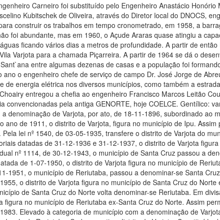
Engenheiro Carneiro foi substituído pelo Engenheiro Anastácio Honóri
scelino Kubitschek de Oliveira, através do Diretor local do DNOCS, en
ara construir os trabalhos em tempo cronometrado, em 1958, a barra
ão foi abundante, mas em 1960, o Açude Araras quase atingiu a capac
águas ficando vários dias a metros de profundidade. A partir de então
Vila Varjota para a chamada Piçarreira. A partir de 1964 se dá o dese
e Sant`ana entre algumas dezenas de casas e a população foi forman
ano o engenheiro chefe de serviço de campo Dr. José Jorge de Abreu
rede de energia elétrica nos diversos municípios, como também a estra
. Choairy entregou a chefia ao engenheiro Francisco Marcos Leitão Cou
gia convencionadas pela antiga GENORTE, hoje COELCE. Gentílico: v
om a denominação de Varjota, por ato, de 18-11-1896, subordinado ao m
 ao ano de 1911, o distrito de Varjota, figura no município de Ipu. As
. Pela lei nº 1540, de 03-05-1935, transfere o distrito de Varjota do mu
oriais datadas de 31-12-1936 e 31-12-1937, o distrito de Varjota figur
tadual nº 1114, de 30-12-1943, o município de Santa Cruz passou a de
 datada de 1-07-1950, o distrito de Varjota figura no município de Reri
2-11-1951, o município de Reriutaba, passou a denominar-se Santa Cru
7-1955, o distrito de Varjota figura no município de Santa Cruz do Norte
nicípio de Santa Cruz do Norte volta denominar-se Reriutaba. Em divisã
jota figura no município de Reriutaba ex-Santa Cruz do Norte. Assim 
07-1983. Elevado à categoria de município com a denominação de Varjota