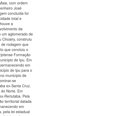
o Maia, com ordem
genheiro José
gem concluída foi
idade total e
 houve a
nvolvimento da
do um aglomerado de
 Choairy, construiu
da de rodagem que
to que concluiu o
arjotense Formação
unicípio de Ipu. Em
sim permanecendo em
nicípio de Ipu para o
a no município de
nominar-se
utaba ex-Santa Cruz.
z do Norte. Em
 ex-Reriutaba. Pela
o territorial datada
permanecendo em
, pela lei estadual