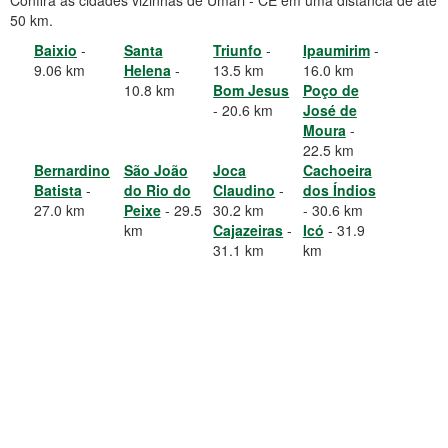
Confira as cidades vizinhas de Umari - CE em uma distância de até
50 km.
Baixio
-
Santa
Triunfo
-
Ipaumirim
-
9.06 km
Helena
-
13.5 km
16.0 km
10.8 km
Bom Jesus
Poço de
- 20.6 km
José de
Moura
-
22.5 km
Bernardino
São João
Joca
Cachoeira
Batista
-
do Rio do
Claudino
-
dos Índios
27.0 km
Peixe
- 29.5
30.2 km
- 30.6 km
km
Cajazeiras
-
Icó
- 31.9
31.1 km
km