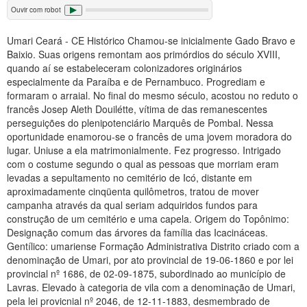
Ouvir com robot
Umari Ceará - CE Histórico Chamou-se inicialmente Gado Bravo e
Baixio. Suas origens remontam aos primórdios do século XVIII,
quando aí se estabeleceram colonizadores originários
especialmente da Paraíba e de Pernambuco. Progrediam e
formaram o arraial. No final do mesmo século, acostou no reduto o
francês Josep Aleth Douilétte, vítima de das remanescentes
perseguições do plenipotenciário Marquês de Pombal. Nessa
oportunidade enamorou-se o francês de uma jovem moradora do
lugar. Uniuse a ela matrimonialmente. Fez progresso. Intrigado
com o costume segundo o qual as pessoas que morriam eram
levadas a sepultamento no cemitério de Icó, distante em
aproximadamente cinqüenta quilômetros, tratou de mover
campanha através da qual seriam adquiridos fundos para
construção de um cemitério e uma capela. Origem do Topônimo:
Designação comum das árvores da família das Icacináceas.
Gentílico: umariense Formação Administrativa Distrito criado com a
denominação de Umari, por ato provincial de 19-06-1860 e por lei
provincial nº 1686, de 02-09-1875, subordinado ao município de
Lavras. Elevado à categoria de vila com a denominação de Umari,
pela lei provicnial nº 2046, de 12-11-1883, desmembrado de