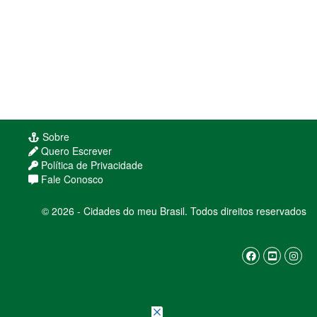
Sobre
Quero Escrever
Política de Privacidade
Fale Conosco
© 2026 - Cidades do meu Brasil. Todos direitos reservados
Usamos cookies para melhorar sua experiência
de navegação. Ao continuar, você concorda com
nossa
política de privacidade
ENTENDI