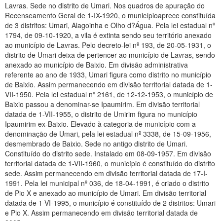
Lavras. Sede no distrito de Umari. Nos quadros de apuração do
Recenseamento Geral de 1-IX-1920, o municípioaprece constituída
de 3 distritos: Umari, Alagoinha e Olho d?Água. Pela lei estadual nº
1794, de 09-10-1920, a vila é extinta sendo seu território anexado
ao município de Lavras. Pelo decreto-lei nº 193, de 20-05-1931, o
distrito de Umari deixa de pertencer ao município de Lavras, sendo
anexado ao município de Baixio. Em divisão administrativa
referente ao ano de 1933, Umari figura como distrito no município
de Baixio. Assim permanecendo em divisão territorial datada de 1-
VII-1950. Pela lei estadual nº 2161, de 12-12-1953, o município de
Baixio passou a denominar-se Ipaumirim. Em divisão territorial
datada de 1-VII-1955, o distrito de Umirim figura no município
Ipaumirim ex-Baixio. Elevado à categoria de município com a
denominação de Umari, pela lei estadual nº 3338, de 15-09-1956,
desmembrado de Baixio. Sede no antigo distrito de Umari.
Constituído do distrito sede. Instalado em 08-09-1957. Em divisão
territorial datada de 1-VII-1960, o município é constituído do distrito
sede. Assim permanecendo em divisão territorial datada de 17-I-
1991. Pela lei municipal nº 036, de 18-04-1991, é criado o distrito
de Pio X e anexado ao município de Umari. Em divisão territorial
datada de 1-VI-1995, o município é constituído de 2 distritos: Umari
e Pio X. Assim permanecendo em divisão territorial datada de