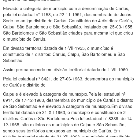
Elevado à categoria de município com a denominação de Cariús,
pela lei estadual nº 1153, de 22-11-1951, desmembrado de Jucás.
Sede no antigo distrito de Cariús. Constituído de 4 distritos: Cariús,
Caipu, São Bartolomeu e São Sebastião. Instalado em 25-03-1955.
São Bartolomeu e São Sebastião criados para mesma lei que criou
o município de Cariús.
Em divisão territorial datada de 1-VII-1955, o município é
constituído de 4 distritos: Cariús, Caipu, São Bartolomeu e São
Sebastião.
Assim permanecendo em divisão territorial datada de 1-VII-1960.
Pela lei estadual nº 6421, de 27-06-1963, desmembra do município
de Cariús o distrito de
Caipu e é elevado à categoria de município.Pela lei estadual nº
6914, de 17-12-1963, desmembra do município de Cariús o distrito
de São Sebastião e é elevado à categoria de município.Em divisão
territorial datada de 31-XII-1963, o município é constituído de 2
distritos: Cariús e São Bartolomeu.Pela lei estadual nº 8339, de 14-
12-1965, são extintos os municípios de Caipu e São Sebastião,
sendo seus territórios anexados ao município de Cariús. Em
divisão territorial datada de 31-XII-1968, o município é constituído