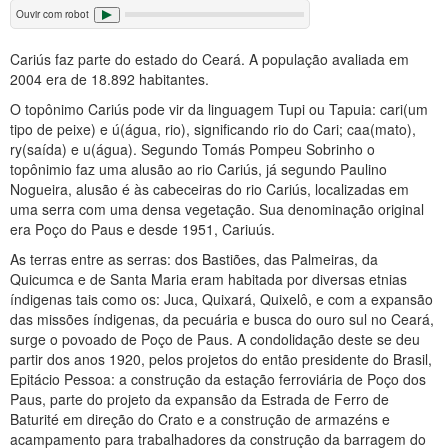
Ouvir com robot
Cariús faz parte do estado do Ceará. A população avaliada em
2004 era de 18.892 habitantes.
O topônimo Cariús pode vir da linguagem Tupi ou Tapuia: cari(um
tipo de peixe) e ú(água, rio), significando rio do Cari; caa(mato),
ry(saída) e u(água). Segundo Tomás Pompeu Sobrinho o
topônimio faz uma alusão ao rio Cariús, já segundo Paulino
Nogueira, alusão é às cabeceiras do rio Cariús, localizadas em
uma serra com uma densa vegetação. Sua denominação original
era Poço do Paus e desde 1951, Cariuús.
As terras entre as serras: dos Bastiões, das Palmeiras, da
Quicumca e de Santa Maria eram habitada por diversas etnias
índigenas tais como os: Juca, Quixará, Quixelô, e com a expansão
das missões índigenas, da pecuária e busca do ouro sul no Ceará,
surge o povoado de Poço de Paus. A condolidação deste se deu
partir dos anos 1920, pelos projetos do então presidente do Brasil,
Epitácio Pessoa: a construção da estação ferroviária de Poço dos
Paus, parte do projeto da expansão da Estrada de Ferro de
Baturité em direção do Crato e a construção de armazéns e
acampamento para trabalhadores da construção da barragem do