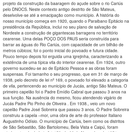
projeto da construção da baaragem do açude sobre o rio Cariús
pelo DNOCS. Neste contexto antigo destrito de São Mateus,
deselvolve-se até a emacipação como município. A história do
nosso município começa em 1920, quando o Paraibano Epitácio na
presidência da República, inclui no seu plano de salvação de
Nordeste a construção de gigantescas barragens no território
cearense. Uma delas POÇO DOS PAUS seria construída para
barrar as águas do Rio Cariús, com capacidade de um bilhão de
metros cúbicos; foi o ponto inicial do povoado e futura cidade.
Pouco tempo depois foi erguida uma igrejinha, caracterizando a
existência de uma típica vila do interior cearense. Em 1924, outro
governo sucedeu-se ao de Epitácio Pessoa e as obras foram
suspensas. Foi tamanho o seu progresso, que em 31 de março de
1938, pelo decreto de lei nº 169, o povoado foi elevado a categoria
de vila, pertencendo ao município de Jucás, antigo São Mateus. O
primeiro capelão foi o Padre Emídio Cabral que passou 3 anos na
sua função. Na ausência do mesmo, ficou atendendo vigário de
Jucás Padre Pio Pinho de Oliveira . Em 1938., veio um novo
capelão Padre José Sobreira que passou 3 anos. O Padre Sobreira
construiu a capela –mor, uma obra de arte do professor Italiano
Augustinho Odísio. O município de Cariús, bem como os distritos
de São Sebastião, São Bartolomeu, Bela Vista e Caipú, foram