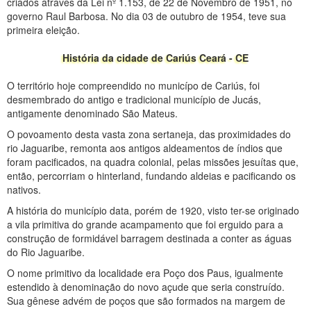
criados através da Lei nº 1.153, de 22 de Novembro de 1951, no
governo Raul Barbosa. No dia 03 de outubro de 1954, teve sua
primeira eleição.
História da cidade de Cariús Ceará - CE
O território hoje compreendido no municípo de Cariús, foi
desmembrado do antigo e tradicional município de Jucás,
antigamente denominado São Mateus.
O povoamento desta vasta zona sertaneja, das proximidades do
rio Jaguaribe, remonta aos antigos aldeamentos de índios que
foram pacificados, na quadra colonial, pelas missões jesuítas que,
então, percorriam o hinterland, fundando aldeias e pacificando os
nativos.
A história do município data, porém de 1920, visto ter-se originado
a vila primitiva do grande acampamento que foi erguido para a
construção de formidável barragem destinada a conter as águas
do Rio Jaguaribe.
O nome primitivo da localidade era Poço dos Paus, igualmente
estendido à denominação do novo açude que seria construído.
Sua gênese advém de poços que são formados na margem de