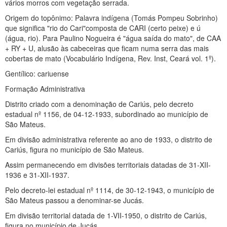
vários morros com vegetação serrada.
Origem do topônimo: Palavra indígena (Tomás Pompeu Sobrinho)
que significa "rio do Cari"composta de CARI (certo peixe) e ú
(água, rio). Para Paulino Nogueira é "água saída do mato", de CAA
+ RY + U, alusão às cabeceiras que ficam numa serra das mais
cobertas de mato (Vocabulário Indígena, Rev. Inst, Ceará vol. 1º).
Gentílico: cariuense
Formação Administrativa
Distrito criado com a denominação de Cariús, pelo decreto
estadual nº 1156, de 04-12-1933, subordinado ao município de
São Mateus.
Em divisão administrativa referente ao ano de 1933, o distrito de
Cariús, figura no município de São Mateus.
Assim permanecendo em divisões territoriais datadas de 31-XII-
1936 e 31-XII-1937.
Pelo decreto-lei estadual nº 1114, de 30-12-1943, o município de
São Mateus passou a denominar-se Jucás.
Em divisão territorial datada de 1-VII-1950, o distrito de Cariús,
figura no município de Jucás.