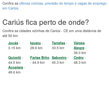
Confira as
últimas notícias, previsão do tempo e vagas de emprego
em Cariús
.
Cariús fica perto de onde?
Confira as cidades vizinhas de Cariús - CE em uma distância de
até 50 km.
Jucás
-
Iguatu
-
Tarrafas
-
Várzea
3.15 km
28.6 km
33.5 km
Alegre
-
36.0 km
Quixelô
-
Farias Brito
Saboeiro
-
Cedro
-
44.5 km
- 44.9 km
45.3 km
48.3 km
Acopiara
-
48.6 km