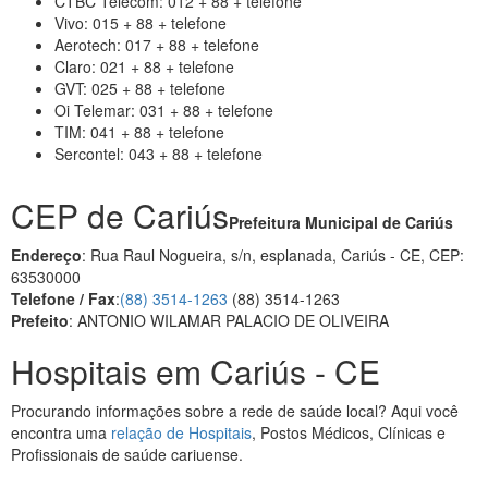
CTBC Telecom: 012 + 88 + telefone
Vivo: 015 + 88 + telefone
Aerotech: 017 + 88 + telefone
Claro: 021 + 88 + telefone
GVT: 025 + 88 + telefone
Oi Telemar: 031 + 88 + telefone
TIM: 041 + 88 + telefone
Sercontel: 043 + 88 + telefone
CEP de Cariús
Prefeitura Municipal de Cariús
Endereço
: Rua Raul Nogueira, s/n, esplanada, Cariús - CE, CEP:
63530000
Telefone / Fax
:
(88) 3514-1263
(88) 3514-1263
Prefeito
: ANTONIO WILAMAR PALACIO DE OLIVEIRA
Hospitais em Cariús - CE
Procurando informações sobre a rede de saúde local? Aqui você
encontra uma
relação de Hospitais
, Postos Médicos, Clínicas e
Profissionais de saúde cariuense.