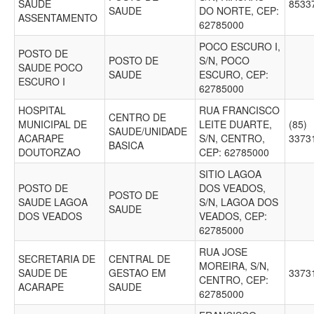
SAUDE
8533
SAUDE
DO NORTE, CEP:
ASSENTAMENTO
62785000
POCO ESCURO I,
POSTO DE
POSTO DE
S/N, POCO
SAUDE POCO
SAUDE
ESCURO, CEP:
ESCURO I
62785000
HOSPITAL
RUA FRANCISCO
CENTRO DE
MUNICIPAL DE
LEITE DUARTE,
(85)
SAUDE/UNIDADE
ACARAPE
S/N, CENTRO,
3373
BASICA
DOUTORZAO
CEP: 62785000
SITIO LAGOA
POSTO DE
DOS VEADOS,
POSTO DE
SAUDE LAGOA
S/N, LAGOA DOS
SAUDE
DOS VEADOS
VEADOS, CEP:
62785000
RUA JOSE
SECRETARIA DE
CENTRAL DE
MOREIRA, S/N,
SAUDE DE
GESTAO EM
3373
CENTRO, CEP:
ACARAPE
SAUDE
62785000