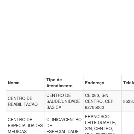
Tipo de
Nome
Endereço
Tele
Atendimento
CENTRO DE
CE 060, S/N,
CENTRO DE
SAUDE/UNIDADE
CENTRO, CEP:
8533
REABILITACAO
BASICA
62785000
FRANCISCO
CENTRO DE
CLINICA/CENTRO
LEITE DUARTE,
ESPECIALIDADES
DE
S/N, CENTRO,
MEDICAS
ESPECIALIDADE