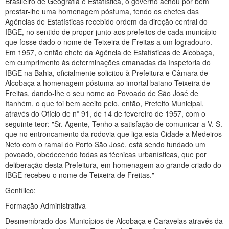
Brasileiro de Geografia e Estatística, o governo achou por bem
prestar-lhe uma homenagem póstuma, tendo os chefes das
Agências de Estatísticas recebido ordem da direção central do
IBGE, no sentido de propor junto aos prefeitos de cada município
que fosse dado o nome de Teixeira de Freitas a um logradouro.
Em 1957, o então chefe da Agência de Estatísticas de Alcobaça,
em cumprimento às determinações emanadas da Inspetoria do
IBGE na Bahia, oficialmente solicitou à Prefeitura e Câmara de
Alcobaça a homenagem póstuma ao imortal baiano Teixeira de
Freitas, dando-lhe o seu nome ao Povoado de São José de
Itanhém, o que foi bem aceito pelo, então, Prefeito Municipal,
através do Ofício de nº 91, de 14 de fevereiro de 1957, com o
seguinte teor: "Sr. Agente, Tenho a satisfação de comunicar a V. S.
que no entroncamento da rodovia que liga esta Cidade a Medeiros
Neto com o ramal do Porto São José, está sendo fundado um
povoado, obedecendo todas as técnicas urbanísticas, que por
deliberação desta Prefeitura, em homenagem ao grande criado do
IBGE recebeu o nome de Teixeira de Freitas."
Gentílico:
Formação Administrativa
Desmembrado dos Municípios de Alcobaça e Caravelas através da