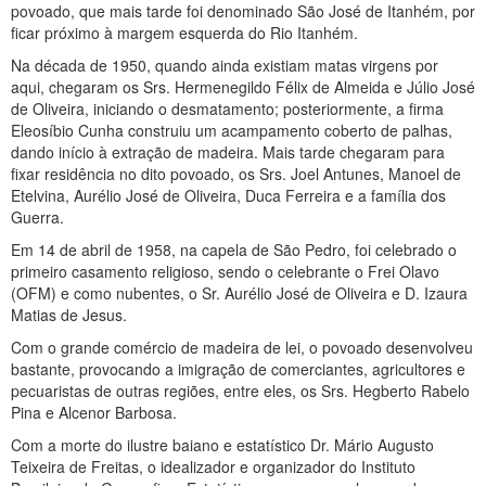
povoado, que mais tarde foi denominado São José de Itanhém, por
ficar próximo à margem esquerda do Rio Itanhém.
Na década de 1950, quando ainda existiam matas virgens por
aqui, chegaram os Srs. Hermenegildo Félix de Almeida e Júlio José
de Oliveira, iniciando o desmatamento; posteriormente, a firma
Eleosíbio Cunha construiu um acampamento coberto de palhas,
dando início à extração de madeira. Mais tarde chegaram para
fixar residência no dito povoado, os Srs. Joel Antunes, Manoel de
Etelvina, Aurélio José de Oliveira, Duca Ferreira e a família dos
Guerra.
Em 14 de abril de 1958, na capela de São Pedro, foi celebrado o
primeiro casamento religioso, sendo o celebrante o Frei Olavo
(OFM) e como nubentes, o Sr. Aurélio José de Oliveira e D. Izaura
Matias de Jesus.
Com o grande comércio de madeira de lei, o povoado desenvolveu
bastante, provocando a imigração de comerciantes, agricultores e
pecuaristas de outras regiões, entre eles, os Srs. Hegberto Rabelo
Pina e Alcenor Barbosa.
Com a morte do ilustre baiano e estatístico Dr. Mário Augusto
Teixeira de Freitas, o idealizador e organizador do Instituto