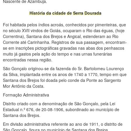
Nascente de Azambuja.
História da cidade de Serra Dourada
Foi habitada pelos índios acroás, conhecidos por pimenteiras, que
no século XVII vindos de Goiás, ocuparam o Rio das éguas, (hoje
Correntina), Santana dos Brejos e Angical, estenderam ao Rio
Corrente até Carinhanha. Registros de sua passagem, encontram-
se em inscrições pictográficas gravadas nas abas dos penhascos
muito já gastos pela ação do tempo e nas urnas funerárias
encontradas nessa região.
São Gonçalo originou-se da fazenda do Sr. Bartolomeu Lourenço
da Silva, implantada entre os anos de 1740 a 1770, tempo em que
Santana dos Brejos foi doada pelo conde da Ponte ao Sargento
Mor Antônio da Costa.
Formação Administrativa
Distrito criado com a denominação de São Gonçalo, pela Lei
Estadual n.º 676, de 20-08-1906, subordinado ao município de
Santana dos Brejos.
Em divisão administrativa referente ao ano de 1911, o distrito de
São Gonçalo, figura no município de Santana dos Brejos.