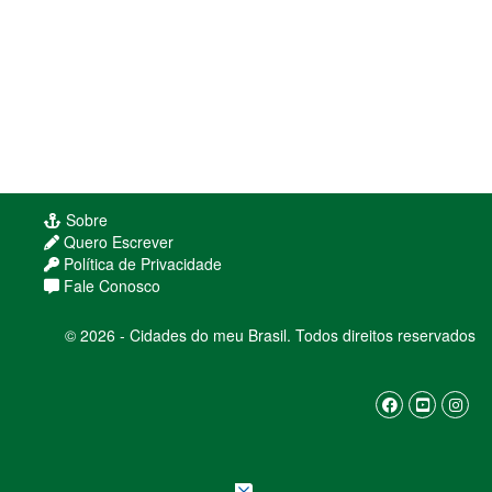
Sobre
Quero Escrever
Política de Privacidade
Fale Conosco
© 2026 - Cidades do meu Brasil. Todos direitos reservados
Usamos cookies para melhorar sua experiência
de navegação. Ao continuar, você concorda com
nossa
política de privacidade
ENTENDI