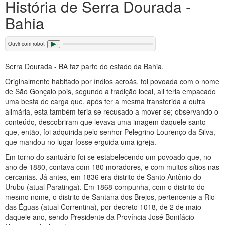
História de Serra Dourada -
Bahia
Ouvir com robot
Serra Dourada - BA faz parte do estado da Bahia.
Originalmente habitado por índios acroás, foi povoada com o nome
de São Gonçalo pois, segundo a tradição local, ali teria empacado
uma besta de carga que, após ter a mesma transferida a outra
alimária, esta também teria se recusado a mover-se; observando o
conteúdo, descobriram que levava uma imagem daquele santo
que, então, foi adquirida pelo senhor Pelegrino Lourenço da Silva,
que mandou no lugar fosse erguida uma igreja.
Em torno do santuário foi se estabelecendo um povoado que, no
ano de 1880, contava com 180 moradores, e com muitos sítios nas
cercanias. Já antes, em 1836 era distrito de Santo Antônio do
Urubu (atual Paratinga). Em 1868 compunha, com o distrito do
mesmo nome, o distrito de Santana dos Brejos, pertencente a Rio
das Éguas (atual Correntina), por decreto 1018, de 2 de maio
daquele ano, sendo Presidente da Província José Bonifácio