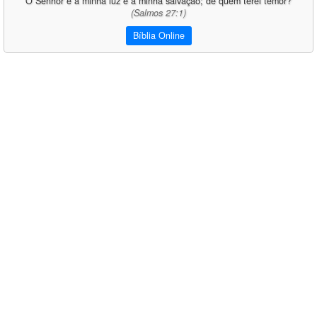
O Senhor é a minha luz e a minha salvação; de quem terei temor?
(Salmos 27:1)
Bíblia Online