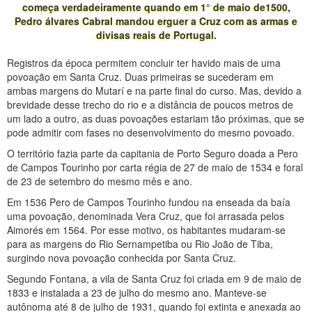
começa verdadeiramente quando em 1° de maio de1500,
Pedro álvares Cabral mandou erguer a Cruz com as armas e
divisas reais de Portugal.
Registros da época permitem concluir ter havido mais de uma
povoação em Santa Cruz. Duas primeiras se sucederam em
ambas margens do Mutarí e na parte final do curso. Mas, devido a
brevidade desse trecho do rio e a distância de poucos metros de
um lado a outro, as duas povoações estariam tão próximas, que se
pode admitir com fases no desenvolvimento do mesmo povoado.
O território fazia parte da capitania de Porto Seguro doada a Pero
de Campos Tourinho por carta régia de 27 de maio de 1534 e foral
de 23 de setembro do mesmo mês e ano.
Em 1536 Pero de Campos Tourinho fundou na enseada da baía
uma povoação, denominada Vera Cruz, que foi arrasada pelos
Aimorés em 1564. Por esse motivo, os habitantes mudaram-se
para as margens do Rio Sernampetiba ou Rio João de Tiba,
surgindo nova povoação conhecida por Santa Cruz.
Segundo Fontana, a vila de Santa Cruz foi criada em 9 de maio de
1833 e instalada a 23 de julho do mesmo ano. Manteve-se
autônoma até 8 de julho de 1931, quando foi extinta e anexada ao