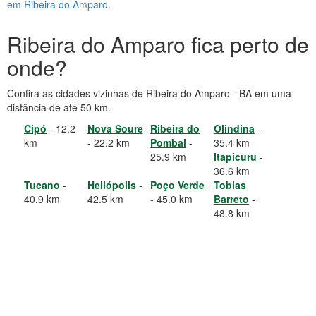
em Ribeira do Amparo
.
Ribeira do Amparo fica perto de
onde?
Confira as cidades vizinhas de Ribeira do Amparo - BA em uma
distância de até 50 km.
Cipó
- 12.2
Nova Soure
Ribeira do
Olindina
-
km
- 22.2 km
Pombal
-
35.4 km
25.9 km
Itapicuru
-
36.6 km
Tucano
-
Heliópolis
-
Poço Verde
Tobias
40.9 km
42.5 km
- 45.0 km
Barreto
-
48.8 km