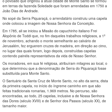
o povoado que originou a atual cidade de Monte Santo se formou
em terras da fazenda Soledade que foram arrendadas em 1750 a
João Dias de Andrade.
No sopé da Serra Piquaraçá, o arrendatário construiu uma capela
onde colocou a imagem de Nossa Senhora da Conceição.
Em 1785, ali se iniciou a Missão do capuchinho italiano Frei
Alopônio de Toddi que, no fim daqueles trabalhos religiosos, a 1º
de novembro, achando o monte semelhante ao calvário de
Jerusalém, fez erguerem cruzes de madeira, em direção ao cimo,
no lugar das quais foram, logo depois, construídas capelas
contendo painéis representativos da vida de Nosso Senhor.
Os moradores, em sua fé religiosa, atribuíram milagres ao local, o
que determinou que a denominação de Serra do Piquaraçá fosse
substituída para Monte Santo.
O Santuário da Santa Cruz de Monte Santo, no alto da serra, dista
da primeira capela, no início do íngreme caminho em que são
feitas tradicionais romarias, 1.969 metros. No percurso, são
encontradas, ao todo, 25 capelas, inclusive a de Nossa Senhora
das Dores (século XVIII) e de Senhor dos Passos (século XX), de
tamanho maior.