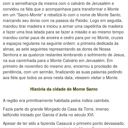
com a semelhança da mesma com o calvário de Jerusalém e
convidou os fiéis que o acompanhava para transformar o Monte
em um "Sacro-Monte" e rebatizá-lo com o nome de Monte Santo,
marcando seu dorso com os passos da Paixão. Logo em seguida,
mandou tirar madeira e iniciou a armar uma capelinha de madeira
e fazer uma boa latada para se fazer a missão e ao mesmo tempo
mandou cortar paus de aroeira e cedro para por no Monte, cruzes
a espaços regulares na seguinte ordem: a primeira dedicada às
almas, as sete seguintes representando as dores de Nossa
Senhora e as quatorze restantes lembrando o sofrimento de Jesus,
na sua caminhada para o Monte Calvário em Jerusalém. Em
primeiro de novembro do mesmo ano, encerrou a procissão de
penitência, com um sermão, finalizando as suas palavras pedindo
aos fiéis que todos os anos nesta data, viessem visitar o Monte.
História da cidade de Monte Santo
A região era primitivamente habitada pelos índios caimbés.
Fazia parte do grande Morgado da Casa da Torre, imenso
latifúndio iniciado por Garcia d´ávila no século XVI.
Apesar de ter sido a fazenda Cassucá o primeiro ponto devassado,