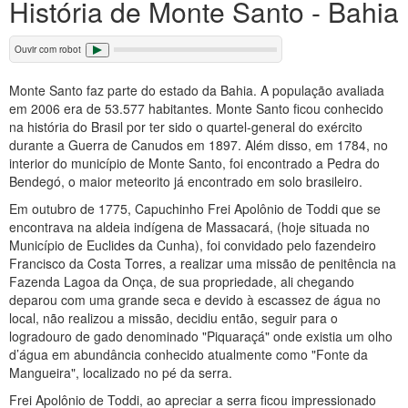
História de Monte Santo - Bahia
Ouvir com robot
Monte Santo faz parte do estado da Bahia. A população avaliada
em 2006 era de 53.577 habitantes. Monte Santo ficou conhecido
na história do Brasil por ter sido o quartel-general do exército
durante a Guerra de Canudos em 1897. Além disso, em 1784, no
interior do município de Monte Santo, foi encontrado a Pedra do
Bendegó, o maior meteorito já encontrado em solo brasileiro.
Em outubro de 1775, Capuchinho Frei Apolônio de Toddi que se
encontrava na aldeia indígena de Massacará, (hoje situada no
Município de Euclides da Cunha), foi convidado pelo fazendeiro
Francisco da Costa Torres, a realizar uma missão de penitência na
Fazenda Lagoa da Onça, de sua propriedade, ali chegando
deparou com uma grande seca e devido à escassez de água no
local, não realizou a missão, decidiu então, seguir para o
logradouro de gado denominado "Piquaraçá" onde existia um olho
d’água em abundância conhecido atualmente como "Fonte da
Mangueira", localizado no pé da serra.
Frei Apolônio de Toddi, ao apreciar a serra ficou impressionado