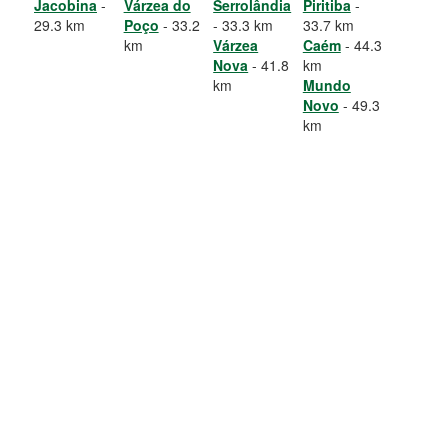
Jacobina
-
Várzea do
Serrolândia
Piritiba
-
29.3 km
Poço
- 33.2
- 33.3 km
33.7 km
km
Várzea
Caém
- 44.3
Nova
- 41.8
km
km
Mundo
Novo
- 49.3
km