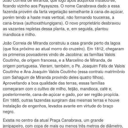
João Correia de Miranda, que logo após adquirida instalou-se,
ficando vizinho aos Payayazes. O nome Canabrava dado a essa
fazenda provém da farta vegetação semelhante à cana-de-açúcar,
porém tendo a haste mais vertical, não formando touceiras, a
cana-brava (authoxathiungigans). O novo proprietário desbravou
as vazantes repletas dessa planta, e, em seguida, plantou
mandioca e milho.
João Correia de Miranda construiu a casa grande perto da lagoa
(que fica próximo ao atual morro do cruzeiro). Em 1812, chegaram
os primeiros povoadores vindo de Jacobina: as famílias Valois
Coutinho, de origem francesa, e a Marcelino de Miranda, de
origem portuguesa. Vieram, também, o Pe. Joaquim Félix de Valois
Coutinho e Ana Joaquim Valois Coutinho (essa contraiu matrimônio
com Sahagum de Miranda provindo deles quatro filhos).
Aproveitando a boa qualidade das terras, essas famílias
começaram com o cultivo de milho, feijão, mandioca, café e,
posteriormente, cana-de-açúcar e gado, por ser região propícia.
Em 1885, outras fazendas surgiram das mesmas terras e houve
instalação de engenhos, levados avante em virtude do braço
negro.
Existia no centro da atual Praça Canabrava, um grande
jenipapeiro, com copa de mais ou menos três metros de diâmetro,