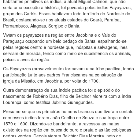
habitantes primitivos os índios, a atual Miguel Calmon, que não
seria uma exceção à história, foi povoada pelos índios Payayazes,
grupo dos Cariris. Esses habitavam todo território do Nordeste do
Brasil, destacando-se nos atuais estados do Ceará, Paraíba,
Pernambuco, Alagoas, Sergipe e Bahia.
Viviam os payayazes na região entre Jacobina e o Vale do
Paraguaçu ocupando um belo pedaço da Bahia, espalhando-se
pelas regiões centro e nordeste que, inóspitas e selvagens, lhes
serviam de morada, tendo como meio de subsistência os animais,
peixes e aves da região.
Os Payayazes (provavelmente) formavam uma tribo pacífica, tendo
participação junto aos padres Franciscanos na construção da
igreja da Missão, em Jacobina, por volta de 1706.
Outra demonstração de sua índole pacífica foi o episódio do
nascimento de Robério Dias, filho de Belchior Moreira com a índia
Lourença, como testifica Jubilino Gunegundes.
Presume-se que os primeiros homens brancos que tiveram contato
com esses índios foram João Coelho de Souza e sua tropa entre
1579 e 1600. Dizendo-se bandeirante, atravessou as matas
existentes na região em busca de ouro e prata e as tão cobiçadas
pedras verdes. Depois vieram Belchior Dias Moreira, neto de