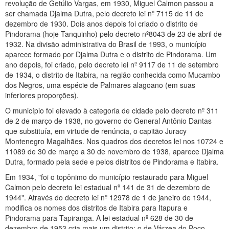
revolução de Getúlio Vargas, em 1930, Miguel Calmon passou a
ser chamada Djalma Dutra, pelo decreto lei nº 7115 de 11 de
dezembro de 1930. Dois anos depois foi criado o distrito de
Pindorama (hoje Tanquinho) pelo decreto nº8043 de 23 de abril de
1932. Na divisão administrativa do Brasil de 1993, o município
aparece formado por Djalma Dutra e o distrito de Pindorama. Um
ano depois, foi criado, pelo decreto lei nº 9117 de 11 de setembro
de 1934, o distrito de Itabira, na região conhecida como Mucambo
dos Negros, uma espécie de Palmares alagoano (em suas
inferiores proporções).
O município foi elevado à categoria de cidade pelo decreto nº 311
de 2 de março de 1938, no governo do General Antônio Dantas
que substituía, em virtude de renúncia, o capitão Juracy
Montenegro Magalhães. Nos quadros dos decretos lei nos 10724 e
11089 de 30 de março a 30 de novembro de 1938, aparece Djalma
Dutra, formado pela sede e pelos distritos de Pindorama e Itabira.
Em 1934, "foi o topônimo do município restaurado para Miguel
Calmon pelo decreto lei estadual nº 141 de 31 de dezembro de
1944". Através do decreto lei nº 12978 de 1 de janeiro de 1944,
modifica os nomes dos distritos de Itabira para Itapura e
Pindorama para Tapiranga. A lei estadual nº 628 de 30 de
dezembro de 1953 cria mais um distrito: o de Várzea do Poço