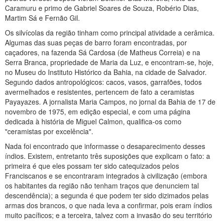
Caramuru e primo de Gabriel Soares de Souza, Robério Dias,
Martim Sá e Fernão Gil.
Os silvícolas da região tinham como principal atividade a cerâmica.
Algumas das suas peças de barro foram encontradas, por
caçadores, na fazenda Sá Cardosa (de Matheus Correia) e na
Serra Branca, propriedade de Maria da Luz, e encontram-se, hoje,
no Museu do Instituto Histórico da Bahia, na cidade de Salvador.
Segundo dados antropológicos: cacos, vasos, garrafões, todos
avermelhados e resistentes, pertencem de fato a ceramistas
Payayazes. A jornalista Maria Campos, no jornal da Bahia de 17 de
novembro de 1975, em edição especial, e com uma página
dedicada à história de Miguel Calmon, qualifica-os como
"ceramistas por excelência".
Nada foi encontrado que informasse o desaparecimento desses
índios. Existem, entretanto três suposições que explicam o fato: a
primeira é que eles possam ter sido catequizados pelos
Franciscanos e se encontraram integrados à civilização (embora
os habitantes da região não tenham traços que denunciem tal
descendência); a segunda é que podem ter sido dizimados pelas
armas dos brancos, o que nada leva a confirmar, pois eram índios
muito pacíficos; e a terceira, talvez com a invasão do seu território