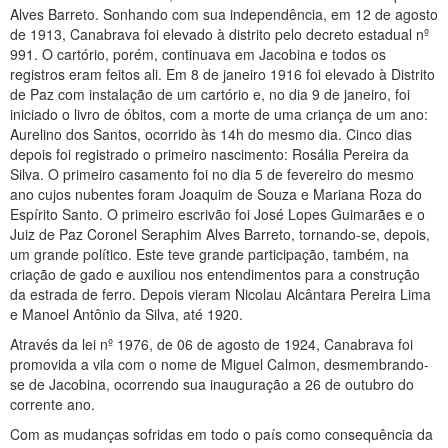
Alves Barreto. Sonhando com sua independência, em 12 de agosto
de 1913, Canabrava foi elevado à distrito pelo decreto estadual nº
991. O cartório, porém, continuava em Jacobina e todos os
registros eram feitos ali. Em 8 de janeiro 1916 foi elevado à Distrito
de Paz com instalação de um cartório e, no dia 9 de janeiro, foi
iniciado o livro de óbitos, com a morte de uma criança de um ano:
Aurelino dos Santos, ocorrido às 14h do mesmo dia. Cinco dias
depois foi registrado o primeiro nascimento: Rosália Pereira da
Silva. O primeiro casamento foi no dia 5 de fevereiro do mesmo
ano cujos nubentes foram Joaquim de Souza e Mariana Roza do
Espírito Santo. O primeiro escrivão foi José Lopes Guimarães e o
Juiz de Paz Coronel Seraphim Alves Barreto, tornando-se, depois,
um grande político. Este teve grande participação, também, na
criação de gado e auxiliou nos entendimentos para a construção
da estrada de ferro. Depois vieram Nicolau Alcântara Pereira Lima
e Manoel Antônio da Silva, até 1920.
Através da lei nº 1976, de 06 de agosto de 1924, Canabrava foi
promovida a vila com o nome de Miguel Calmon, desmembrando-
se de Jacobina, ocorrendo sua inauguração a 26 de outubro do
corrente ano.
Com as mudanças sofridas em todo o país como consequência da