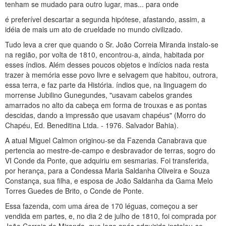
tenham se mudado para outro lugar, mas... para onde
é preferível descartar a segunda hipótese, afastando, assim, a
idéia de mais um ato de crueldade no mundo civilizado.
Tudo leva a crer que quando o Sr. João Correia Miranda instalo-se
na região, por volta de 1810, encontrou-a, ainda, habitada por
esses índios. Além desses poucos objetos e indícios nada resta
trazer à memória esse povo livre e selvagem que habitou, outrora,
essa terra, e faz parte da História. índios que, na linguagem do
morrense Jubilino Gunegundes, "usavam cabelos grandes
amarrados no alto da cabeça em forma de trouxas e as pontas
descidas, dando a impressão que usavam chapéus" (Morro do
Chapéu, Ed. Beneditina Ltda. - 1976. Salvador Bahia).
A atual Miguel Calmon originou-se da Fazenda Canabrava que
pertencia ao mestre-de-campo e desbravador de terras, sogro do
VI Conde da Ponte, que adquiriu em sesmarias. Foi transferida,
por herança, para a Condessa Maria Saldanha Oliveira e Souza
Constança, sua filha, e esposa de João Saldanha da Gama Melo
Torres Guedes de Brito, o Conde de Ponte.
Essa fazenda, com uma área de 170 léguas, começou a ser
vendida em partes, e, no dia 2 de julho de 1810, foi comprada por