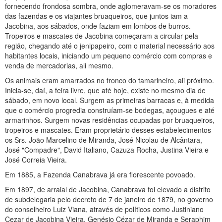
fornecendo frondosa sombra, onde aglomeravam-se os moradores
das fazendas e os viajantes bruaqueiros, que juntos iam a
Jacobina, aos sábados, onde faziam em lombos de burros.
Tropeiros e mascates de Jacobina começaram a circular pela
região, chegando até o jenipapeiro, com o material necessário aos
habitantes locais, iniciando um pequeno comércio com compras e
venda de mercadorias, ali mesmo.
Os animais eram amarrados no tronco do tamarineiro, ali próximo.
Inicia-se, daí, a feira livre, que até hoje, existe no mesmo dia de
sábado, em novo local. Surgem as primeiras barracas e, à medida
que o comércio progredia construíam-se bodegas, açougues e até
armarinhos. Surgem novas residências ocupadas por bruaqueiros,
tropeiros e mascates. Eram proprietário desses estabelecimentos
os Srs. João Marcelino de Miranda, José Nicolau de Alcântara,
José "Compadre", David Italiano, Cazuza Rocha, Justina Vieira e
José Correia Vieira.
Em 1885, a Fazenda Canabrava já era florescente povoado.
Em 1897, de arraial de Jacobina, Canabrava foi elevado a distrito
de subdelegaria pelo decreto de 7 de janeiro de 1879, no governo
do conselheiro Luiz Viana, através de políticos como Justiniano
Cezar de Jacobina Vieira, Genésio Cézar de Miranda e Seraphim