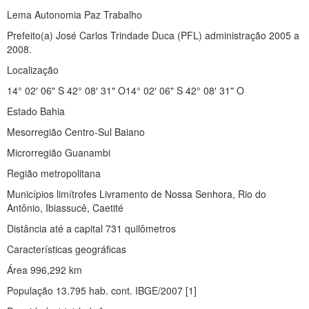
Lema Autonomia Paz Trabalho
Prefeito(a) José Carlos Trindade Duca (PFL) administração 2005 a
2008.
Localização
14° 02′ 06" S 42° 08′ 31" O14° 02′ 06" S 42° 08′ 31" O
Estado Bahia
Mesorregião Centro-Sul Baiano
Microrregião Guanambi
Região metropolitana
Municípios limítrofes Livramento de Nossa Senhora, Rio do
Antônio, Ibiassucê, Caetité
Distância até a capital 731 quilômetros
Características geográficas
Área 996,292 km
População 13.795 hab. cont. IBGE/2007 [1]