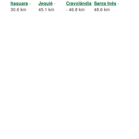
Itaquara
-
Jequié
-
Cravolândia
Santa Inês
-
30.6 km
45.1 km
- 46.8 km
48.6 km