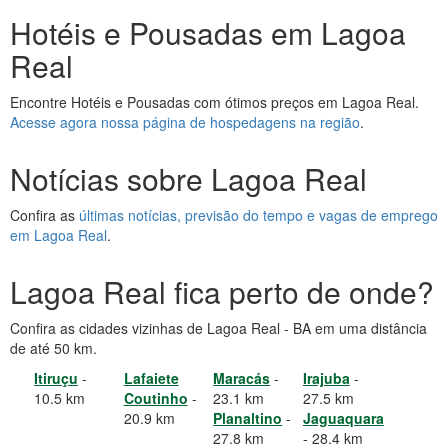
Hotéis e Pousadas em Lagoa
Real
Encontre Hotéis e Pousadas com ótimos preços em Lagoa Real.
Acesse agora nossa página de hospedagens na região
.
Notícias sobre Lagoa Real
Confira as
últimas notícias, previsão do tempo e vagas de emprego
em Lagoa Real
.
Lagoa Real fica perto de onde?
Confira as cidades vizinhas de Lagoa Real - BA em uma distância
de até 50 km.
Itiruçu
-
Lafaiete
Maracás
-
Irajuba
-
10.5 km
Coutinho
-
23.1 km
27.5 km
20.9 km
Planaltino
-
Jaguaquara
27.8 km
- 28.4 km