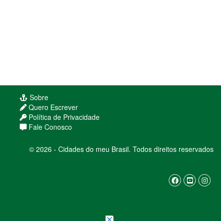
Sobre
Quero Escrever
Política de Privacidade
Fale Conosco
© 2026 - Cidades do meu Brasil. Todos direitos reservados
Usamos cookies para melhorar sua experiência
de navegação. Ao continuar, você concorda com
nossa
política de privacidade
ENTENDI