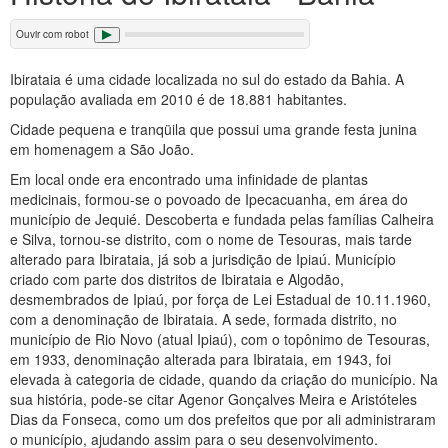
Ouvir com robot
Ibirataia é uma cidade localizada no sul do estado da Bahia. A
população avaliada em 2010 é de 18.881 habitantes.
Cidade pequena e tranqüila que possui uma grande festa junina
em homenagem a São João.
Em local onde era encontrado uma infinidade de plantas
medicinais, formou-se o povoado de Ipecacuanha, em área do
município de Jequié. Descoberta e fundada pelas famílias Calheira
e Silva, tornou-se distrito, com o nome de Tesouras, mais tarde
alterado para Ibirataia, já sob a jurisdição de Ipiaú. Município
criado com parte dos distritos de Ibirataia e Algodão,
desmembrados de Ipiaú, por força de Lei Estadual de 10.11.1960,
com a denominação de Ibirataia. A sede, formada distrito, no
município de Rio Novo (atual Ipiaú), com o topônimo de Tesouras,
em 1933, denominação alterada para Ibirataia, em 1943, foi
elevada à categoria de cidade, quando da criação do município. Na
sua história, pode-se citar Agenor Gonçalves Meira e Aristóteles
Dias da Fonseca, como um dos prefeitos que por ali administraram
o município, ajudando assim para o seu desenvolvimento.