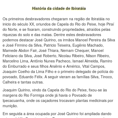
História da cidade de Ibiratáia
Os primeiros desbravadores chegaram na região de Ibiratáia no
inicio do século XX, oriundos de Capela do Rio do Peixe, hoje Piraí
do Norte, e se fixaram, construindo propriedades, atraídos pelas
riquezas do solo e das matas. Dentre estes desbravadores
podemos destacar José Quirino, os irmãos Manoel Pereira da Silva
e José Firmino da Silva, Patricio Teixeira, Eugênio Machado,
Mamede Abdon Fair, José Thiara, Nemam Chequer, Manoel
Feliciano da Silva, José Roberto, Nicolau Ribeiro, Nilson Ribeiro,
Marcelino Lima, Antônio Nunes Pacheco, Ismael Almeida, Ramiro
do Emburrado e seus filhos Arsênio e Américo, Vital Campos,
Joaquim Coelho da Lima Filho e o primeiro delegado de polícia do
povoado, Eduardo Félix. A seguir vieram as famílias Silva, Tinoco,
Calheira e tantas outras.
Joaquim Quirino, vindo da Capela do Rio do Peixe, fixou-se às
margens do Rio Formiga onde já havia o Povoado de
Ipecacuanha, onde os caçadores trocavam plantas medicinais por
munição.
Em seguida a área ocupada por José Quirino foi ampliada dando