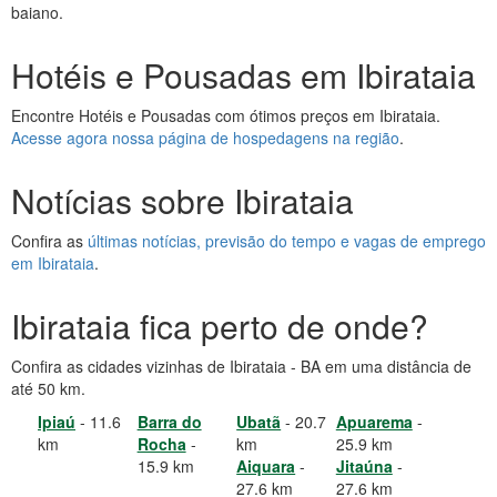
baiano.
Hotéis e Pousadas em Ibirataia
Encontre Hotéis e Pousadas com ótimos preços em Ibirataia.
Acesse agora nossa página de hospedagens na região
.
Notícias sobre Ibirataia
Confira as
últimas notícias, previsão do tempo e vagas de emprego
em Ibirataia
.
Ibirataia fica perto de onde?
Confira as cidades vizinhas de Ibirataia - BA em uma distância de
até 50 km.
Ipiaú
- 11.6
Barra do
Ubatã
- 20.7
Apuarema
-
km
Rocha
-
km
25.9 km
15.9 km
Aiquara
-
Jitaúna
-
27.6 km
27.6 km