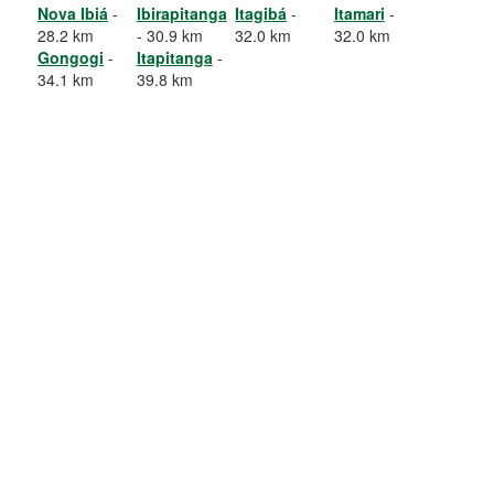
Nova Ibiá
-
Ibirapitanga
Itagibá
-
Itamari
-
28.2 km
- 30.9 km
32.0 km
32.0 km
Gongogi
-
Itapitanga
-
34.1 km
39.8 km