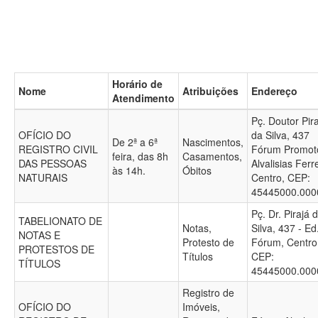
Horário de
Nome
Atribuições
Endereço
Atendimento
Pç. Doutor Pir
OFÍCIO DO
da Silva, 437
De 2ª a 6ª
Nascimentos,
REGISTRO CIVIL
Fórum Promot
feira, das 8h
Casamentos,
DAS PESSOAS
Alvalisias Ferre
às 14h.
Óbitos
NATURAIS
Centro, CEP:
45445000.00
Pç. Dr. Pirajá 
TABELIONATO DE
Notas,
Silva, 437 - Ed
NOTAS E
Protesto de
Fórum, Centro
PROTESTOS DE
Títulos
CEP:
TÍTULOS
45445000.00
Registro de
OFÍCIO DO
Imóveis,