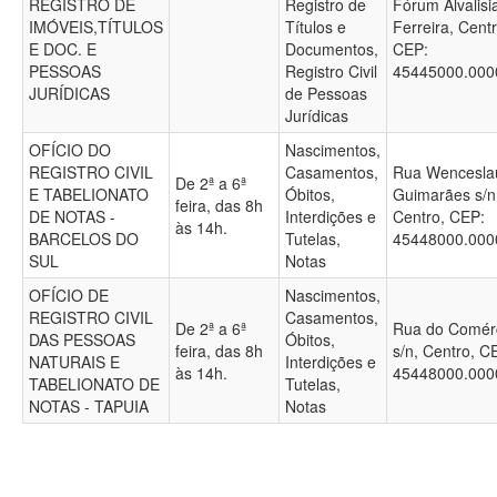
REGISTRO DE
Registro de
Fórum Alvalisi
IMÓVEIS,TÍTULOS
Títulos e
Ferreira, Centr
E DOC. E
Documentos,
CEP:
PESSOAS
Registro Civil
45445000.00
JURÍDICAS
de Pessoas
Jurídicas
OFÍCIO DO
Nascimentos,
REGISTRO CIVIL
Casamentos,
Rua Wencesla
De 2ª a 6ª
E TABELIONATO
Óbitos,
Guimarães s/n
feira, das 8h
DE NOTAS -
Interdições e
Centro, CEP:
às 14h.
BARCELOS DO
Tutelas,
45448000.00
SUL
Notas
OFÍCIO DE
Nascimentos,
REGISTRO CIVIL
Casamentos,
De 2ª a 6ª
Rua do Comérc
DAS PESSOAS
Óbitos,
feira, das 8h
s/n, Centro, C
NATURAIS E
Interdições e
às 14h.
45448000.00
TABELIONATO DE
Tutelas,
NOTAS - TAPUIA
Notas