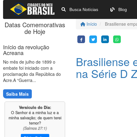
Busca Notícias
Blog
Datas Comemorativas
Início
Brasiliense emp
de Hoje
Início da revolução
Acreana
Brasiliense
No mês de julho de 1899 o
embate foi iniciado com a
na Série D
proclamação da República do
Acre.A “Guerra...
Saiba Mais
Versículo do Dia:
O Senhor é a minha luz e a
minha salvação; de quem terei
temor?
(Salmos 27:1)