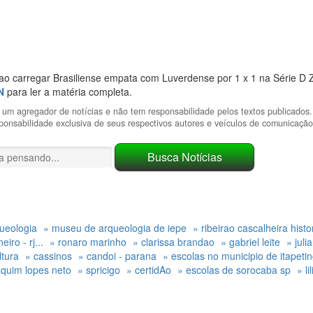
o carregar Brasiliense empata com Luverdense por 1 x 1 na Série D
N
para ler a matéria completa.
um agregador de notícias e não tem responsabilidade pelos textos publicados
sponsabilidade exclusiva de seus respectivos autores e veículos de comunicação
ueologia
» museu de arqueologia de iepe
» ribeirao cascalheira histo
iro - rj...
» ronaro marinho
» clarissa brandao
» gabriel leite
» juli
ltura
» cassinos
» candoi - parana
» escolas no municipio de itapeti
aquim lopes neto
» spricigo
» certidAo
» escolas de sorocaba sp
» li