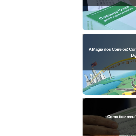
A Magia dos Correios: C
Dig
Como tirar meu T