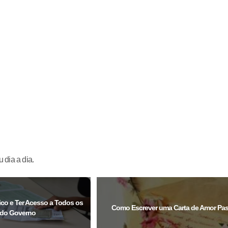
 dia a dia.
co e Ter Acesso a Todos os
Como Escrever uma Carta de Amor Pa
 do Governo