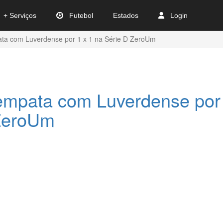
+ Serviços
Futebol
Estados
Login
ata com Luverdense por 1 x 1 na Série D ZeroUm
 empata com Luverdense por 
 ZeroUm