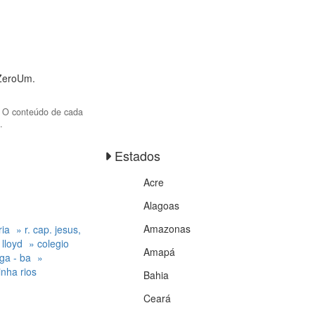
 ZeroUm.
. O conteúdo de cada
.
Estados
Acre
Alagoas
Amazonas
ria
» r. cap. jesus,
a lloyd
» colegio
Amapá
nga - ba
»
linha rios
Bahia
Ceará