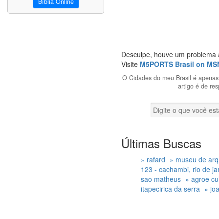
Bíblia Online
Desculpe, houve um problema a
Visite
M5PORTS Brasil on MS
O Cidades do meu Brasil é apenas 
artigo é de re
Últimas Buscas
» rafard
» museu de arq
123 - cachambi, rio de jane
sao matheus
» agroe cu
itapecirica da serra
» jo