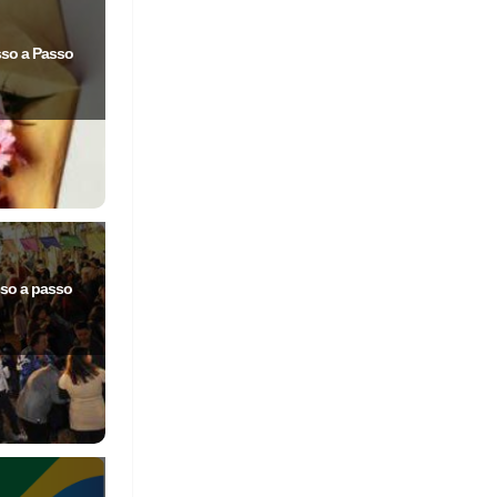
sso a Passo
so a passo