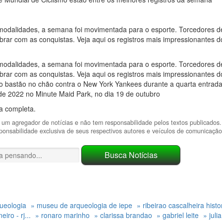
odalidades, a semana foi movimentada para o esporte. Torcedores de
brar com as conquistas. Veja aqui os registros mais impressionantes do
odalidades, a semana foi movimentada para o esporte. Torcedores de
brar com as conquistas. Veja aqui os registros mais impressionantes do
o bastão no chão contra o New York Yankees durante a quarta entrad
de 2022 no Minute Maid Park, no dia 19 de outubro
ia completa.
um agregador de notícias e não tem responsabilidade pelos textos publicados
sponsabilidade exclusiva de seus respectivos autores e veículos de comunicação
ueologia
» museu de arqueologia de iepe
» ribeirao cascalheira histo
iro - rj...
» ronaro marinho
» clarissa brandao
» gabriel leite
» juli