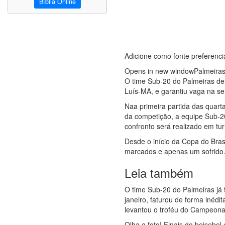
Bíblia Online
Adicione como fonte preferenci
Opens in new windowPalmeiras 
O time Sub-20 do Palmeiras de
Luís-MA, e garantiu vaga na sem
Naa primeira partida das quart
da competição, a equipe Sub-20
confronto será realizado em t
Desde o início da Copa do Bras
marcados e apenas um sofrido. O
Leia também
O time Sub-20 do Palmeiras já 
janeiro, faturou de forma inéd
levantou o troféu do Campeonat
Olha a foto! Finais do beisebo