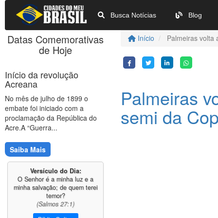
Busca Notícias
Blog
Datas Comemorativas
Início
Palmeiras volta 
de Hoje
Início da revolução
Acreana
Palmeiras vo
No mês de julho de 1899 o
embate foi iniciado com a
semi da Cop
proclamação da República do
Acre.A “Guerra...
Saiba Mais
Versículo do Dia:
O Senhor é a minha luz e a
minha salvação; de quem terei
temor?
(Salmos 27:1)