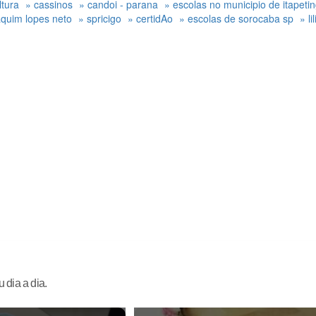
ltura
» cassinos
» candoi - parana
» escolas no municipio de itapeti
aquim lopes neto
» spricigo
» certidAo
» escolas de sorocaba sp
» li
 dia a dia.