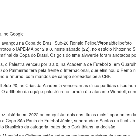
al no Google
avançou na Copa do Brasil Sub-20 Ronald Felipe/@ronaldfelipefoto
rrotou o IAPE-MA por 2 a 0, neste sábado (22), no estádio Nhozinho 
ifinal da Copa do Brasil. Os gols do time alviverde foram anotados por
as, o Palestra venceu por 3 a 0, na Academia de Futebol 2, em Guarulh
 do Palmeiras terá pela frente o Internacional, que eliminou o Remo 
urno e returno, com mandos de campo sorteados pela CBF.
il Sub-20, as Crias da Academia venceram as cinco partidas disputada
 artilheiro da equipe palestrina no torneio é o atacante Wendell, com 
fez história em 2022 ao conquistar dois dos títulos mais importantes d
ita a Copa São Paulo de Futebol Júnior, superando o Santos na final. J
o Brasileiro da categoria, batendo o Corinthians na decisão.
l e Mundial de Ciclismo estão entre os melhores registros da semana