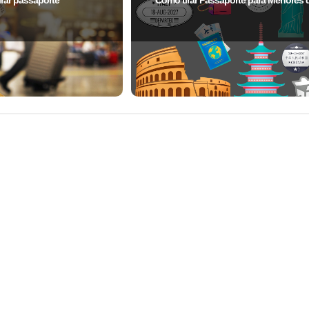
irar passaporte
Como tirar Passaporte para Menores 