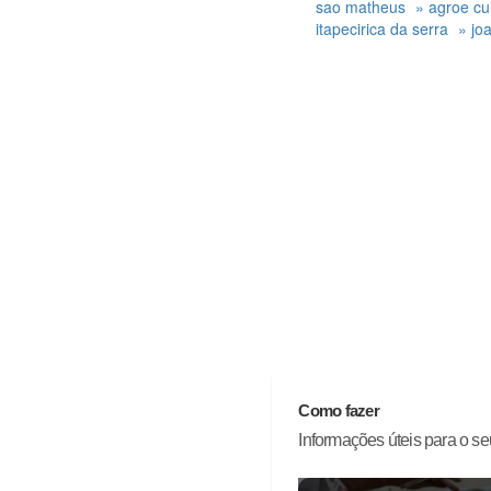
sao matheus
» agroe cu
itapecirica da serra
» jo
Como fazer
Informações úteis para o seu