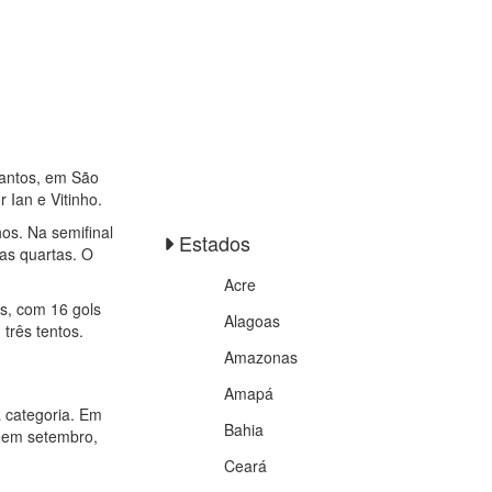
Santos, em São
 Ian e Vitinho.
os. Na semifinal
Estados
nas quartas. O
Acre
s, com 16 gols
Alagoas
três tentos.
Amazonas
Amapá
a categoria. Em
Bahia
á em setembro,
Ceará