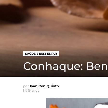
SAÚDE E BEM-ESTAR
Conhaque: Bene
por
Ivanilton Quinto
há 9 anos