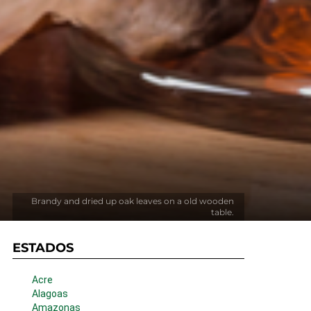
s
Brandy and dried up oak leaves on a old wooden
table.
ESTADOS
Acre
Alagoas
Amazonas