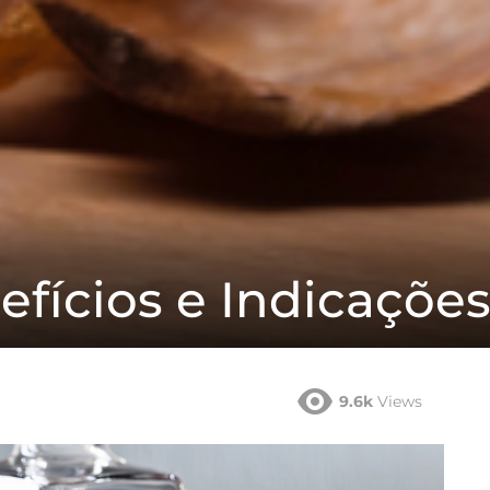
fícios e Indicaçõe
9.6k
Views